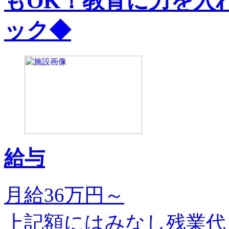
もOK！教育に力を入
ック◆
給与
月給36万円～
上記額にはみなし残業代