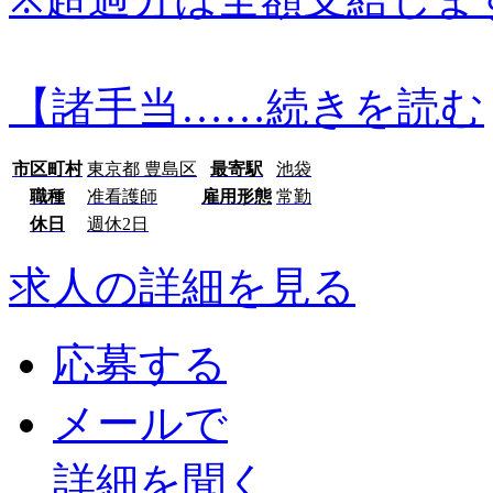
【諸手当…
…続きを読む
市区町村
東京都 豊島区
最寄駅
池袋
職種
准看護師
雇用形態
常勤
休日
週休2日
求人の詳細を見る
応募する
メールで
詳細を聞く