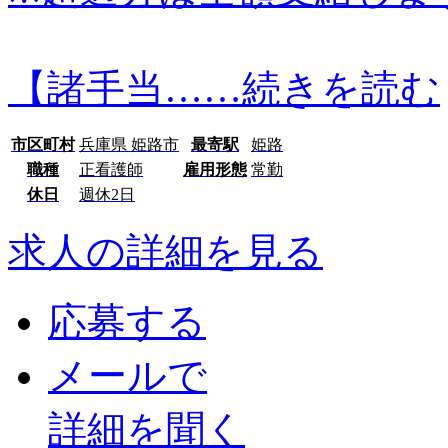
【諸手当…
…続きを読む
市区町村
兵庫県 姫路市
最寄駅
姫路
職種
正看護師
雇用形態
常勤
休日
週休2日
求人の詳細を見る
応募する
メールで
詳細を聞く