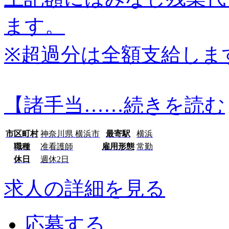
ます。
※超過分は全額支給しま
【諸手当…
…続きを読む
市区町村
神奈川県 横浜市
最寄駅
横浜
職種
准看護師
雇用形態
常勤
休日
週休2日
求人の詳細を見る
応募する