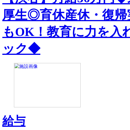
厚生◎育休産休・復帰
もOK！教育に力を入
ック◆
給与