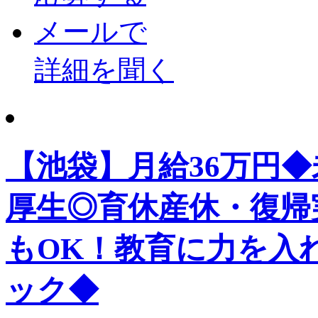
メールで
詳細を聞く
【池袋】月給36万円
厚生◎育休産休・復帰
もOK！教育に力を入
ック◆