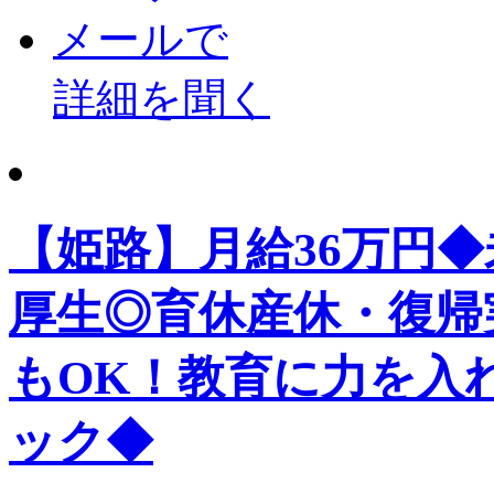
メールで
詳細を聞く
【姫路】月給36万円
厚生◎育休産休・復帰
もOK！教育に力を入
ック◆