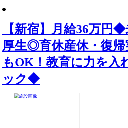
【新宿】月給36万円
厚生◎育休産休・復帰
もOK！教育に力を入
ック◆