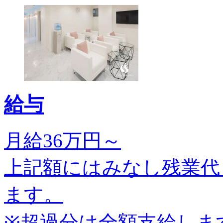
給与
月給36万円～
上記額にはみなし残業代
ます。
※超過分は全額支給しま