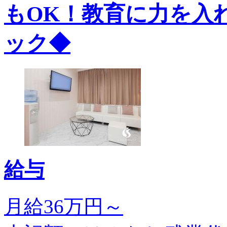
もOK！教育に力を入
ック◆
給与
月給36万円～