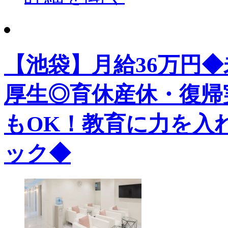
【池袋】月給36万円
厚生◎育休産休・復帰
もOK！教育に力を入
ック◆