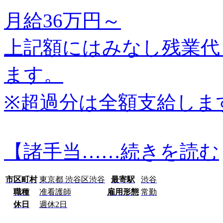
月給36万円～
上記額にはみなし残業代
ます。
※超過分は全額支給しま
【諸手当…
…続きを読む
市区町村
東京都 渋谷区渋谷
最寄駅
渋谷
職種
准看護師
雇用形態
常勤
休日
週休2日