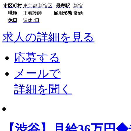
市区町村
東京都 新宿区
最寄駅
新宿
職種
正看護師
雇用形態
常勤
休日
週休2日
求人の詳細を見る
応募する
メールで
詳細を聞く
【渋谷】月給36万円