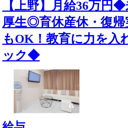
【上野】月給36万円
厚生◎育休産休・復帰
もOK！教育に力を入
ック◆
給与