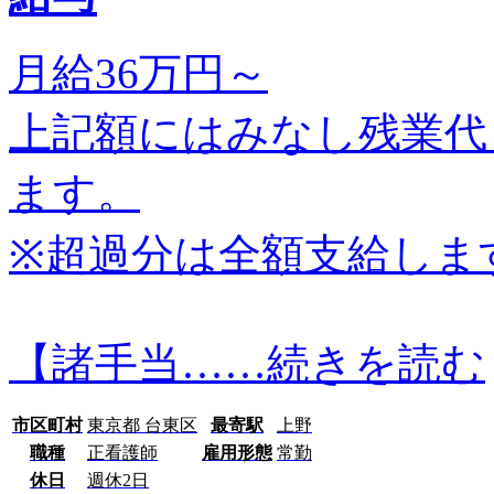
月給36万円～
上記額にはみなし残業代
ます。
※超過分は全額支給しま
【諸手当…
…続きを読む
市区町村
東京都 台東区
最寄駅
上野
職種
正看護師
雇用形態
常勤
休日
週休2日