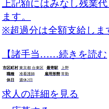
上記額にはみなし残業代
ます。
※超過分は全額支給しま
【諸手当…
…続きを読む
市区町村
東京都 台東区
最寄駅
上野
職種
准看護師
雇用形態
常勤
休日
週休2日
求人の詳細を見る