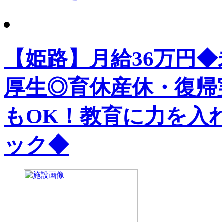
【姫路】月給36万円
厚生◎育休産休・復帰
もOK！教育に力を入
ック◆