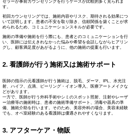
セラーが事前カウンセリングを行うケースが比較的多く見られま
す。
初回カウンセリングでは、施術内容やリスク、期待される効果につ
いて説明します。患者の不安を取り除き、信頼関係を築くことが求
められるため、コミュニケーションスキルが必要です。
施術の準備や施術を行う際にも、患者とのコミュニケーションを行
い、医師には伝えきれなかった悩みや希望を会話しながらヒアリン
グし、顧客満足度があがるように、他の施術の提案も行います。
2. 看護師が行う施術又は施術サポート
医師の指示の元看護師が行う施術は、脱毛、ダーマ、IPL、水光注
射、ハイフ、点滴、ピーリング・イオン導入、医療アートメイクな
どがあります。
一方で、医師が行う外科手術やシミのスポット照射、注射やレーザ
ー治療等の施術時は、患者の施術準備サポート、消毒や器具の準
備、施術介助を行います。そのため、美容外科の場合、美容未経験
でも、オペ室経験のある看護師は優遇されやすくなります。
3. アフターケア・物販