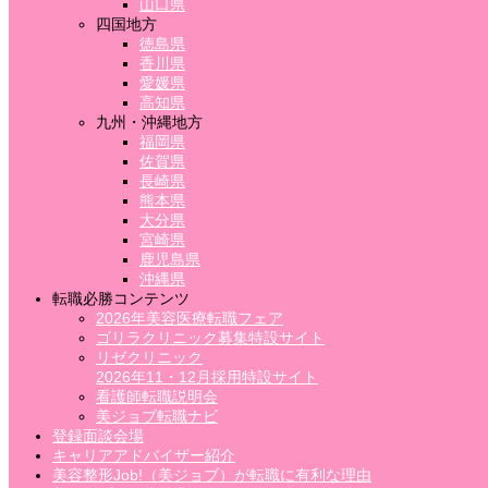
山口県
四国地方
徳島県
香川県
愛媛県
高知県
九州・沖縄地方
福岡県
佐賀県
長崎県
熊本県
大分県
宮崎県
鹿児島県
沖縄県
転職必勝コンテンツ
2026年美容医療転職フェア
ゴリラクリニック募集特設サイト
リゼクリニック
2026年11・12月採用特設サイト
看護師転職説明会
美ジョブ転職ナビ
登録面談会場
キャリアアドバイザー紹介
美容整形Job!（美ジョブ）が転職に有利な理由