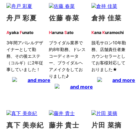
舟戸 彩夏
佐藤 春菜
倉持 佳菜
A
yaka
F
unato
H
aruna
S
ato
K
ana
K
uramochi
3年間アパレルデザ
ブライダル業界で
脱毛サロン10年勤
イナーとして勤
約8年勤務、ドレス
務、店舗責任者兼
務、その後エステ
コーディネータ
カウンセラーとし
（コルギ）に2年従
ー、ブライダルヘ
てお客様対応して
事していました！
アメイクをしてお
おりました★
りました♪
真下 美奈紀
藤井 貴士
片田 菜摘