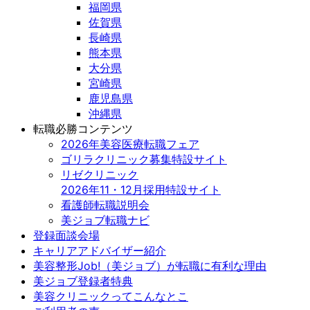
福岡県
佐賀県
長崎県
熊本県
大分県
宮崎県
鹿児島県
沖縄県
転職必勝コンテンツ
2026年美容医療転職フェア
ゴリラクリニック募集特設サイト
リゼクリニック
2026年11・12月採用特設サイト
看護師転職説明会
美ジョブ転職ナビ
登録面談会場
キャリアアドバイザー紹介
美容整形Job!（美ジョブ）が転職に有利な理由
美ジョブ登録者特典
美容クリニックってこんなとこ