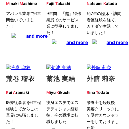
M
inaki
M
ashimo
F
ujii
T
akashi
N
atsumi
K
atada
アパレル業界で6年
9年間、「超」特殊
約7年の臨床・訪問
間働いていまし
業態でのサービス
看護経験を経て、
た！
業に従事してまし
カナダで生活して
た！
いました！
荒巻 瑠衣
菊池 実結
外舘 莉奈
R
ui
A
ramaki
M
iyu
K
ikuchi
R
ina
T
odate
医療従事者を6年程
痩身エステでエス
栄養士を経験後、
経験してからこの
テティシャン経験
美容クリニックに
業界に転職しまし
後、今の職場に転
て受付カウンセラ
た！
職しました
ーをしておりまし
た🌸