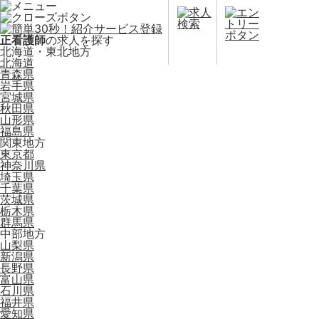
正看護師
の求人を探す
北海道・東北地方
北海道
青森県
岩手県
宮城県
秋田県
山形県
福島県
関東地方
東京都
神奈川県
埼玉県
千葉県
茨城県
栃木県
群馬県
中部地方
山梨県
新潟県
長野県
富山県
石川県
福井県
愛知県