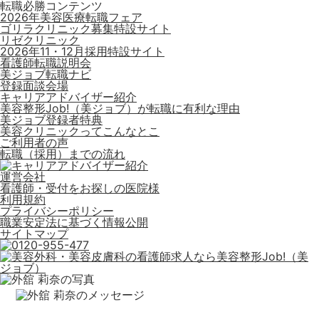
転職必勝コンテンツ
2026年美容医療転職フェア
ゴリラクリニック募集特設サイト
リゼクリニック
2026年11・12月採用特設サイト
看護師転職説明会
美ジョブ転職ナビ
登録面談会場
キャリアアドバイザー紹介
美容整形Job!（美ジョブ）が転職に有利な理由
美ジョブ登録者特典
美容クリニックってこんなとこ
ご利用者の声
転職（採用）までの流れ
運営会社
看護師・受付をお探しの医院様
利用規約
プライバシーポリシー
職業安定法に基づく情報公開
サイトマップ