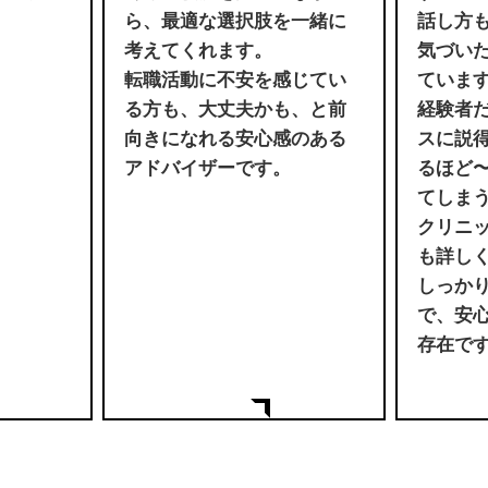
ら、最適な選択肢を一緒に
話し方
考えてくれます。
気づい
転職活動に不安を感じてい
ていま
る方も、大丈夫かも、と前
経験者
向きになれる安心感のある
スに説
アドバイザーです。
るほど
てしま
クリニ
も詳し
しっか
で、安
存在で