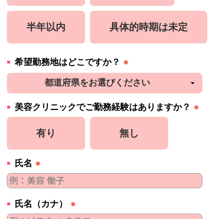
半年以内
具体的時期は未定
希望勤務地はどこですか？
※
美容
クリニック
でご勤務経験はありますか？
※
有り
無し
氏名
※
氏名（カナ）
※