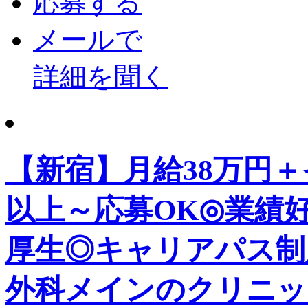
応募する
メールで
詳細を聞く
【新宿】月給38万円
以上～応募OK◎業績
厚生◎キャリアパス制
外科メインのクリニッ