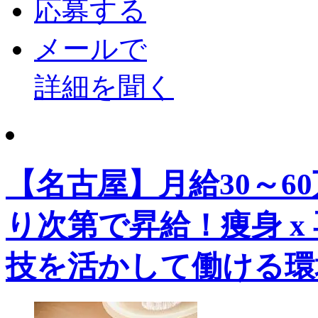
応募する
メールで
詳細を聞く
【名古屋】月給30～6
り次第で昇給！痩身 x
技を活かして働ける環