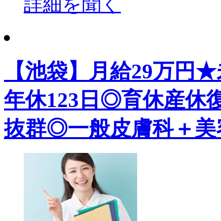
詳細を聞く
【池袋】月給29万円
年休123日◎育休産
抜群◎一般皮膚科＋美