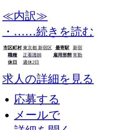
≪内訳≫
・…
…続きを読む
市区町村
東京都 新宿区
最寄駅
新宿
職種
正看護師
雇用形態
常勤
休日
週休2日
求人の詳細を見る
応募する
メールで