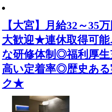
【大宮】月給32～35
大歓迎★連休取得可能
な研修体制◎福利厚生
高い定着率◎歴史ある
ク★