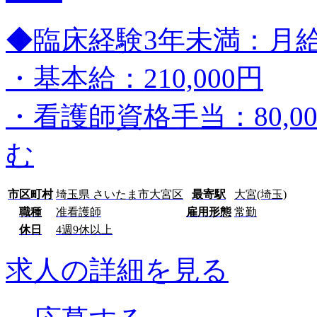
◆臨床経験3年未満：月給32
・基本給：210,000円
・看護師資格手当：80,0
む
市区町村
埼玉県 さいたま市大宮区
最寄駅
大宮(埼玉)
職種
准看護師
雇用形態
常勤
休日
4週9休以上
求人の詳細を見る