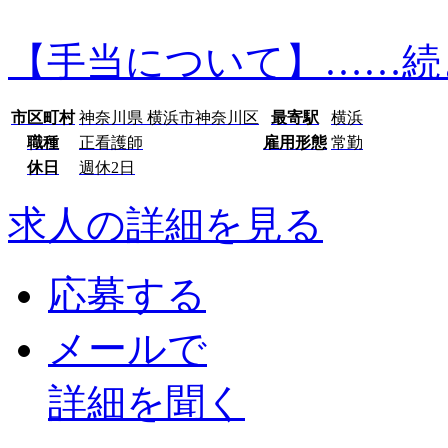
【手当について】…
…続
市区町村
神奈川県 横浜市神奈川区
最寄駅
横浜
職種
正看護師
雇用形態
常勤
休日
週休2日
求人の詳細を見る
応募する
メールで
詳細を聞く