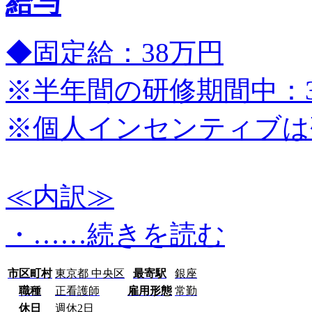
給与
◆固定給：38万円
※半年間の研修期間中：3
※個人インセンティブは
≪内訳≫
・…
…続きを読む
市区町村
東京都 中央区
最寄駅
銀座
職種
正看護師
雇用形態
常勤
休日
週休2日