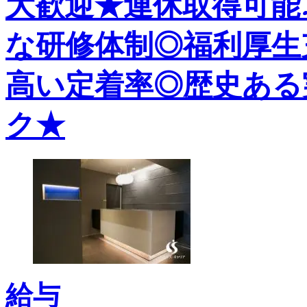
大歓迎★連休取得可能
な研修体制◎福利厚生
高い定着率◎歴史ある
ク★
給与