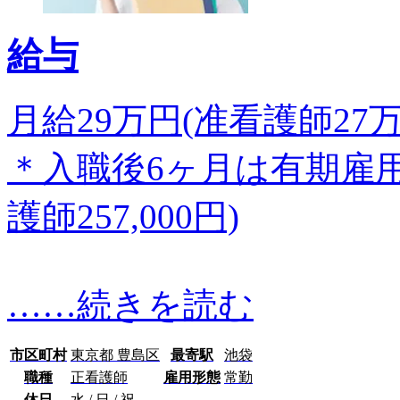
給与
月給29万円(准看護師27万
＊入職後6ヶ月は有期雇用と
護師257,000円)
…
…続きを読む
市区町村
東京都 豊島区
最寄駅
池袋
職種
正看護師
雇用形態
常勤
休日
水 / 日 / 祝