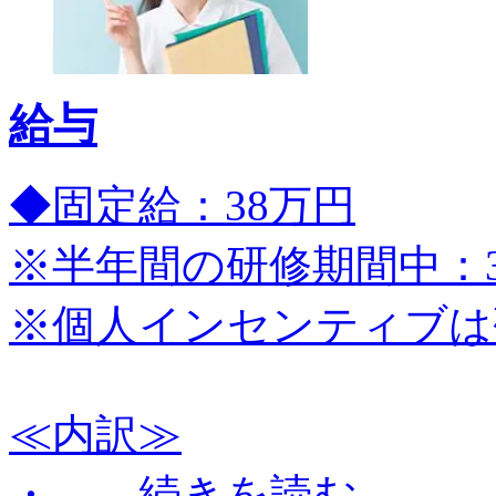
給与
◆固定給：38万円
※半年間の研修期間中：3
※個人インセンティブは
≪内訳≫
・…
…続きを読む