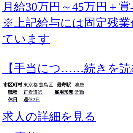
月給30万円～45万円＋賞
※上記給与には固定残業代(7
ています
【手当につ…
…続きを読
市区町村
東京都 豊島区
最寄駅
池袋
職種
正看護師
雇用形態
常勤
休日
週休2日
求人の詳細を見る