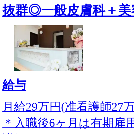
抜群◎一般皮膚科＋美
給与
月給29万円(准看護師27万
＊入職後6ヶ月は有期雇用と