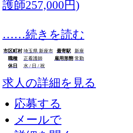
護師257,000円)
…
…続きを読む
市区町村
埼玉県 新座市
最寄駅
新座
職種
正看護師
雇用形態
常勤
休日
水 / 日 / 祝
求人の詳細を見る
応募する
メールで