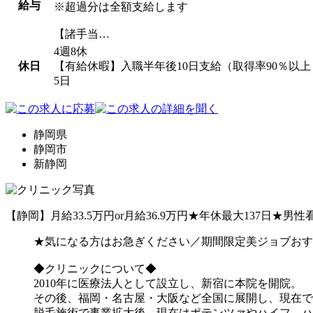
給与
※超過分は全額支給します
【諸手当…
4週8休
休日
【有給休暇】入職半年後10日支給（取得率90％
5日
静岡県
静岡市
新静岡
【静岡】月給33.5万円or月給36.9万円★年休最大137
★気になる方はお急ぎください／期間限定美ジョブおす
◆クリニックについて◆
2010年に医療法人として設立し、新宿に本院を開院。
その後、福岡・名古屋・大阪など全国に展開し、現在で
脱毛施術で事業拡大後、現在はポテンツァやハイフ、ハ