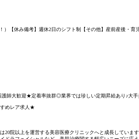
以上！）【休み備考】週休2日のシフト制【その他】産前産後・
日★男性看護師大歓迎★定着率抜群◎業界では珍しい定期昇給あり♪
すめレア求人★
は20院以上を運営する美容医療クリニックへと成長していま
イドラフェイシャルなど、美肌治療関する幅広いニーズに応え