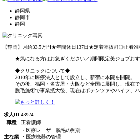
静岡県
静岡市
静岡
【静岡】月給33.5万円★年間休日137日★定着率抜群◎正
★気になる方はお急ぎください／期間限定美ジョブおす
◆クリニックについて◆
2010年に医療法人として設立し、新宿に本院を開院。
その後、福岡・名古屋・大阪など全国に展開し、現在で
脱毛施術で事業拡大後、現在はポテンツァやハイフ、ハ
求人ID
43924
職種
正看護師
・医療レーザー脱毛の照射
主な業
・医療機器の管理