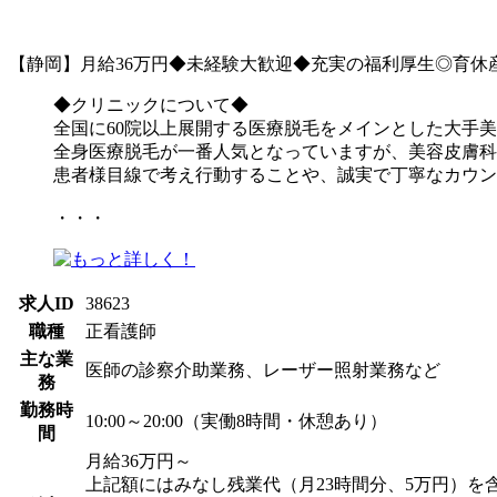
【静岡】月給36万円◆未経験大歓迎◆充実の福利厚生◎育休
◆クリニックについて◆
全国に60院以上展開する医療脱毛をメインとした大手
全身医療脱毛が一番人気となっていますが、美容皮膚科
患者様目線で考え行動することや、誠実で丁寧なカウン
・・・
求人ID
38623
職種
正看護師
主な業
医師の診察介助業務、レーザー照射業務など
務
勤務時
10:00～20:00（実働8時間・休憩あり）
間
月給36万円～
上記額にはみなし残業代（月23時間分、5万円）を