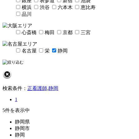
銀座
表参道
新宿
池袋
横浜
渋谷
六本木
恵比寿
品川
心斎橋
梅田
京都
三宮
名古屋
栄
静岡
検索条件：
正看護師
,
静岡
1
5件を表示中
静岡県
静岡市
静岡