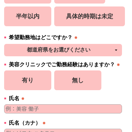
半年以内
具体的時期は未定
希望勤務地はどこですか？
※
美容
クリニック
でご勤務経験はありますか？
※
有り
無し
氏名
※
氏名（カナ）
※