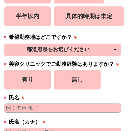
半年以内
具体的時期は未定
希望勤務地はどこですか？
※
美容
クリニック
でご勤務経験はありますか？
※
有り
無し
氏名
※
氏名（カナ）
※