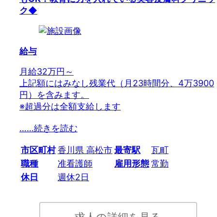
ク◆
給与
月給32万円～
上記額にはみなし残業代（月23時間分、4万3900
円）を含みます。
※超過分は全額支給します
…
…続きを読む
市区町村
香川県 高松市
最寄駅
瓦町
職種
准看護師
雇用形態
常勤
休日
週休2日
求人の詳細を見る