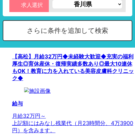
求人選択
さらに条件を追加して検索
【高松】月給32万円◆未経験大歓迎◆充実の福利
厚生◎育休産休・復帰実績多数あり◎最大10連休
もOK！教育に力を入れている美容皮膚科クリニッ
ク◆
給与
月給32万円～
上記額にはみなし残業代（月23時間分、4万3900
円）を含みます。