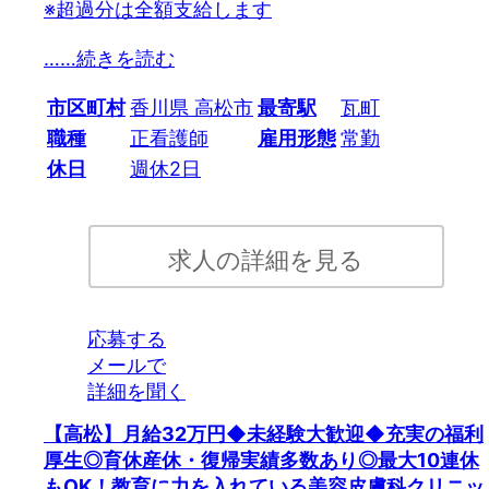
※超過分は全額支給します
…
…続きを読む
市区町村
香川県 高松市
最寄駅
瓦町
職種
正看護師
雇用形態
常勤
休日
週休2日
求人の詳細を見る
応募する
メールで
詳細を聞く
【高松】月給32万円◆未経験大歓迎◆充実の福利
厚生◎育休産休・復帰実績多数あり◎最大10連休
もOK！教育に力を入れている美容皮膚科クリニッ