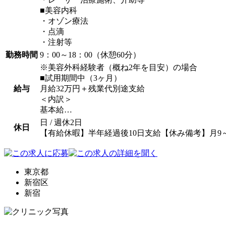
■美容内科
・オゾン療法
・点滴
・注射等
勤務時間
9：00～18：00（休憩60分）
※美容外科経験者（概ね2年を目安）の場合
■試用期間中（3ヶ月）
給与
月給32万円＋残業代別途支給
＜内訳＞
基本給…
日 / 週休2日
休日
【有給休暇】半年経過後10日支給【休み備考】月9～
東京都
新宿区
新宿