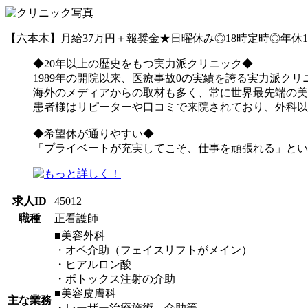
【六本木】月給37万円＋報奨金★日曜休み◎18時定時◎年休1
◆20年以上の歴史をもつ実力派クリニ
1989年の開院以来、医療事故0の実績を誇る実力派クリ
海外のメディアからの取材も多く、常に世界最先端の美
患者様はリピーターや口コミで来院されており、外科
◆希望休が通りやすい◆
「プライベートが充実してこそ、仕事を頑張れる」とい
求人ID
45012
職種
正看護師
■美容外科
・オペ介助（フェイスリフトがメイン）
・ヒアルロン酸
・ボトックス注射の介助
■美容皮膚科
主な業務
・レーザー治療施術、介助等