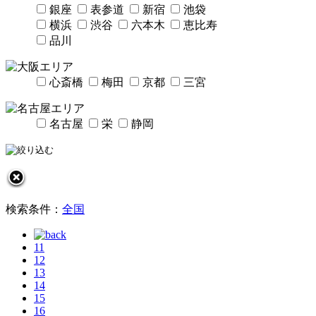
銀座
表参道
新宿
池袋
横浜
渋谷
六本木
恵比寿
品川
心斎橋
梅田
京都
三宮
名古屋
栄
静岡
検索条件：
全国
11
12
13
14
15
16