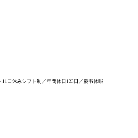
11日休みシフト制／年間休日123日／慶弔休暇