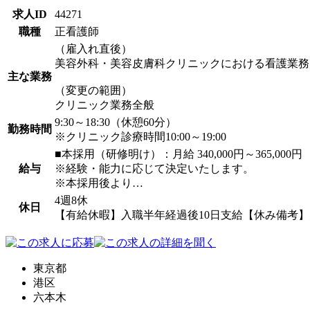
求人ID
44271
職種
正看護師
（雇入れ直後）
美容外科・美容皮膚科クリニックにおける看護業務
主な業務
（変更の範囲）
クリニック業務全般
9:30～18:30（休憩60分）
勤務時間
※クリニック診療時間10:00～19:00
■本採用（研修明け）：月給 340,000円～365,000円
給与
※経験・能力に応じて決定いたします。
※本採用後より…
4週8休
休日
【有給休暇】入職半年経過後10日支給【休み備考
東京都
港区
六本木