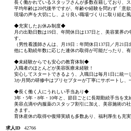
長く働かれているスタッフさんが多数在籍しており、ス
平均年齢は20代後半ですが、年齢や経験を問わず「意欲
現場の声を大切にし、より良い職場づくりに取り組む風
◆充実したお休み制度◆
月の出勤日数は19日、年間休日は137日と、美容業
す。
（男性看護師さんは、月19日：年間休日137日／月21日
他にも勤続年数に応じた連休の取得が可能だったり、有
◆未経験からでも安心の教育体制◆
入職者のほとんどが美容医療未経験！
安心してスタートできるよう、入職日は毎月1日に統一
3か月間の研修中はプリセプターが丁寧にサポートし、
◆長く働く人にうれしい手当あり◆
3年・5年・8年・10年と、節目ごとに長期勤続手当を支
美容点滴や内服薬のスタッフ割引に加え、美容施術の社
きます。
育休産休の取得や復帰実績も多数あり、福利厚生も充実
求人ID
42766