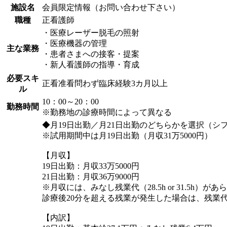
施設名
会員限定情報（お問い合わせ下さい）
職種
正看護師
・医療レーザー脱毛の照射
・医療機器の管理
主な業務
・患者さまへの接客・提案
・新人看護師の指導・育成
必要スキ
正看准看問わず臨床経験3カ月以上
ル
10：00～20：00
勤務時間
※勤務地の診療時間によって異なる
◆月19日出勤／月21日出勤のどちらかを選択（シ
※試用期間中は月19日出勤（月収31万5000円）
【月収】
19日出勤：月収33万5000円
21日出勤：月収36万9000円
※月収には、みなし残業代（28.5h or 31.5h）
診療後20分を超える残業が発生した場合は、残業
【内訳】