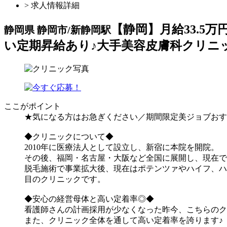
> 求人情報詳細
【静岡】月給33.5
静岡県 静岡市/新静岡駅
い定期昇給あり♪大手美容皮膚科クリニ
ここがポイント
★気になる方はお急ぎください／期間限定美ジョブおす
◆クリニックについて◆
2010年に医療法人として設立し、新宿に本院を開院。
その後、福岡・名古屋・大阪など全国に展開し、現在で
脱毛施術で事業拡大後、現在はポテンツァやハイフ、ハ
目のクリニックです。
◆安心の経営母体と高い定着率◎◆
看護師さんの計画採用が少なくなった昨今、こちらのク
また、クリニック全体を通して高い定着率を誇ります♪