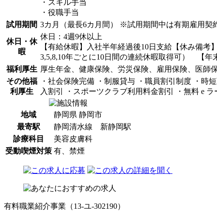
・スキル手当
・役職手当
試用期間
3カ月（最長6カ月間） ※試用期間中は有期雇用
休日：4週9休以上
休日・休
【有給休暇】入社半年経過後10日支給【休み備考】
暇
3,5,8,10年ごとに10日間の連続休暇取得可） 【年末
福利厚生
厚生年金、健康保険、労災保険、雇用保険、医師
その他福
・社会保険完備 ・制服貸与 ・職員割引制度 ・時短
利厚生
入割引 ・スポーツクラブ利用料金割引 ・無料 e 
地域
静岡県 静岡市
最寄駅
静岡清水線 新静岡駅
診療科目
美容皮膚科
受動喫煙対策
有、禁煙
有料職業紹介事業（13-ユ-302190）