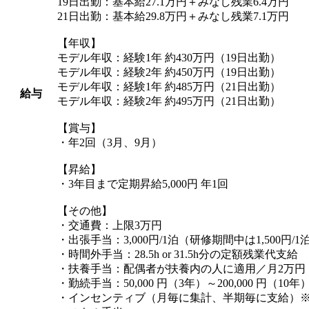
19日出勤：基本給27.1万円＋みなし残業6.4万円
21日出勤：基本給29.8万円＋みなし残業7.1万円
【年収】
モデル年収：経験1年 約430万円（19日出勤）
モデル年収：経験2年 約450万円（19日出勤）
モデル年収：経験1年 約485万円（21日出勤）
給与
モデル年収：経験2年 約495万円（21日出勤）
【賞与】
・年2回（3月、9月）
【昇給】
・3年目まで定期昇給5,000円 年1回
【その他】
・交通費：上限3万円
・出張手当：3,000円/1泊（研修期間中は1,500円/1
・時間外手当：28.5h or 31.5h分の定額残業代支給
・扶養手当：配偶者が扶養内の人に適用／月2万円
・勤続手当：50,000 円（3年）～200,000 円（10年
・インセンティブ（月毎に集計、半期毎に支給）