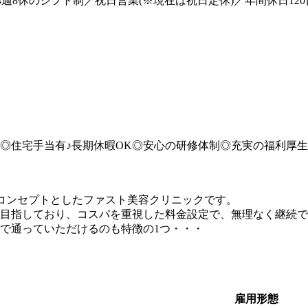
4週8休のシフト制／祝日営業(※現在は祝日定休)／年間休日1
業可◎住宅手当有♪長期休暇OK◎安心の研修体制◎充実の福利厚
コンセプトとしたファスト美容クリニックです。
目指しており、コスパを重視した料金設定で、無理なく継続で
で通っていただけるのも特徴の1つ・・・
雇用形態