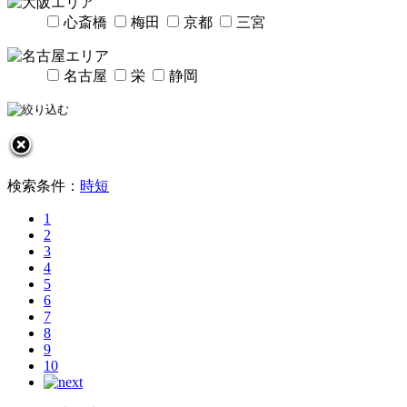
心斎橋
梅田
京都
三宮
名古屋
栄
静岡
検索条件：
時短
1
2
3
4
5
6
7
8
9
10