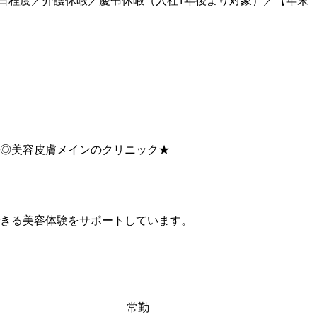
20日程度／介護休暇／慶弔休暇（入社1年後より対象）／【年末
生◎美容皮膚メインのクリニック★
きる美容体験をサポートしています。
常勤