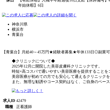
休日
【有給休暇】入職半年経過後10日支給【休み備考】
年始休暇】6日
神奈川県
横浜市
青葉台
【青葉台】月給40～45万円★経験者募集★年休133日◎副
◆クリニックについて◆
2025年12月に開院した美容皮膚科クリニックです。
時短×高コスパで通いやすい美容医療を提供することを
美容医療が初めての方でも安心して通えるクリニックを
また、無理な勧誘やコース契約はなく、ご自身のペース
求人ID
42479
職種
正看護師