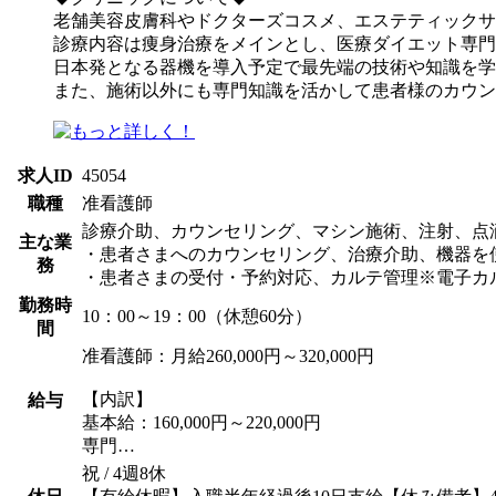
老舗美容皮膚科やドクターズコスメ、エステティックサ
診療内容は痩身治療をメインとし、医療ダイエット専門
日本発となる器機を導入予定で最先端の技術や知識を学
また、施術以外にも専門知識を活かして患者様のカウン
求人ID
45054
職種
准看護師
診療介助、カウンセリング、マシン施術、注射、点
主な業
・患者さまへのカウンセリング、治療介助、機器を
務
・患者さまの受付・予約対応、カルテ管理※電子カ
勤務時
10：00～19：00（休憩60分）
間
准看護師：月給260,000円～320,000円
【内訳】
給与
基本給：160,000円～220,000円
専門…
祝 / 4週8休