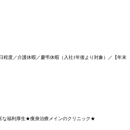
20日程度／介護休暇／慶弔休暇（入社1年後より対象）／【年末
豊富な福利厚生★痩身治療メインのクリニック★