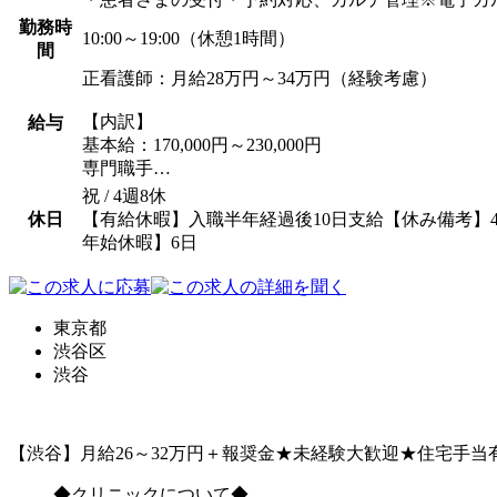
勤務時
10:00～19:00（休憩1時間）
間
正看護師：月給28万円～34万円（経験考慮）
【内訳】
給与
基本給：170,000円～230,000円
専門職手…
祝 / 4週8休
休日
【有給休暇】入職半年経過後10日支給【休み備考】
年始休暇】6日
東京都
渋谷区
渋谷
【渋谷】月給26～32万円＋報奨金★未経験大歓迎★住宅手
◆クリニックについて◆