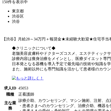
150件を表示中
東京都
渋谷区
渋谷
【渋谷】月給28～34万円＋報奨金★未経験大歓迎★住宅手
◆クリニックについて◆
老舗美容皮膚科やドクターズコスメ、エステティックサ
診療内容は痩身治療をメインとし、医療ダイエット専門
日本発となる器機を導入予定で最先端の技術や知識を学
また、施術以外にも専門知識を活かして患者様のカウン
求人ID
45053
職種
正看護師
診療介助、カウンセリング、マシン施術、注射、点
主な業
・患者さまへのカウンセリング、治療介助、機器を
務
・患者さまの受付・予約対応、カルテ管理※電子カ