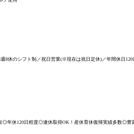
4週8休のシフト制／祝日営業(※現在は祝日定休)／年間休日1
当有◎年休120日程度◎連休取得OK！産休育休復帰実績多数◎