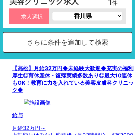
美容クリニック求人
1
件
求人選択
さらに条件を追加して検索
【高松】月給32万円◆未経験大歓迎◆充実の福利
厚生◎育休産休・復帰実績多数あり◎最大10連休
もOK！教育に力を入れている美容皮膚科クリニッ
ク◆
給与
月給32万円～