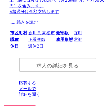
上記額にはみなし残業代（月23時間分、4万3900
円）を含みます。
※超過分は全額支給します
…
…続きを読む
市区町村
香川県 高松市
最寄駅
瓦町
職種
正看護師
雇用形態
常勤
休日
週休2日
求人の詳細を見る
応募する
メールで
詳細を聞く