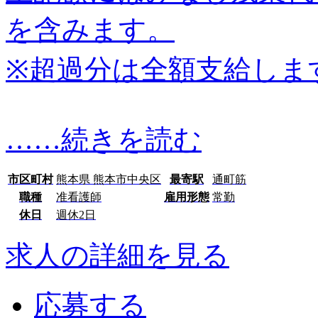
を含みます。
※超過分は全額支給しま
…
…続きを読む
市区町村
熊本県 熊本市中央区
最寄駅
通町筋
職種
准看護師
雇用形態
常勤
休日
週休2日
求人の詳細を見る
応募する