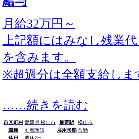
給与
月給32万円～
上記額にはみなし残業代（
を含みます。
※超過分は全額支給しま
…
…続きを読む
市区町村
愛媛県 松山市
最寄駅
松山市
職種
准看護師
雇用形態
常勤
休日
週休2日