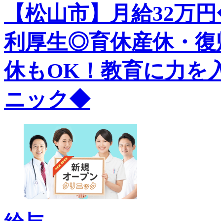
【松山市】月給32万
利厚生◎育休産休・復
休もOK！教育に力を
ニック◆