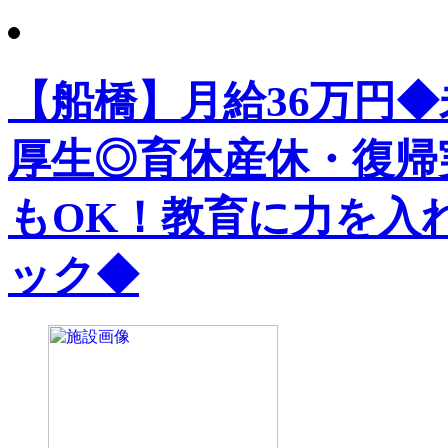
【船橋】月給36万円
厚生◎育休産休・復帰
もOK！教育に力を入
ック◆