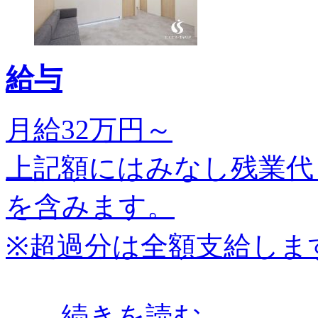
給与
月給32万円～
上記額にはみなし残業代（
を含みます。
※超過分は全額支給しま
…
…続きを読む