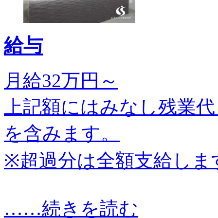
給与
月給32万円～
上記額にはみなし残業代（
を含みます。
※超過分は全額支給しま
…
…続きを読む