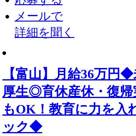
メールで
詳細を聞く
【富山】月給36万円
厚生◎育休産休・復帰
もOK！教育に力を入
ック◆