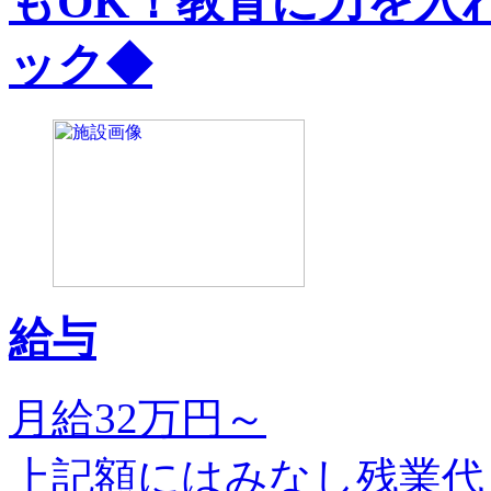
もOK！教育に力を入
ック◆
給与
月給32万円～
上記額にはみなし残業代（