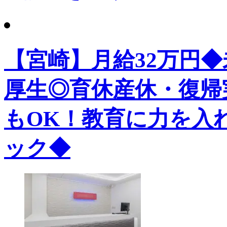
【宮崎】月給32万円
厚生◎育休産休・復帰
もOK！教育に力を入
ック◆