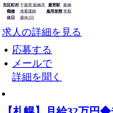
市区町村
千葉県 船橋市
最寄駅
船橋
職種
准看護師
雇用形態
常勤
休日
週休2日
求人の詳細を見る
応募する
メールで
詳細を聞く
【札幌】月給32万円