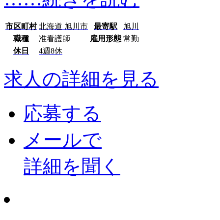
市区町村
北海道 旭川市
最寄駅
旭川
職種
准看護師
雇用形態
常勤
休日
4週8休
求人の詳細を見る
応募する
メールで
詳細を聞く