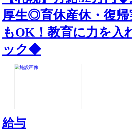
厚生◎育休産休・復帰
もOK！教育に力を入
ック◆
給与