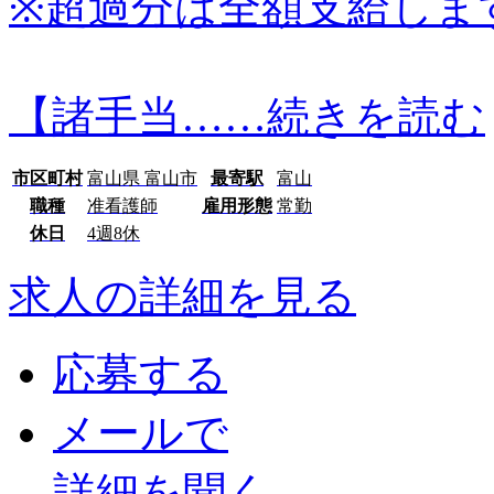
※超過分は全額支給しま
【諸手当…
…続きを読む
市区町村
富山県 富山市
最寄駅
富山
職種
准看護師
雇用形態
常勤
休日
4週8休
求人の詳細を見る
応募する
メールで
詳細を聞く