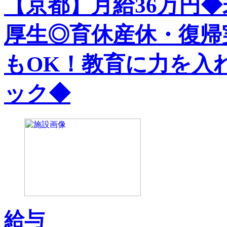
【京都】月給36万円
厚生◎育休産休・復帰
もOK！教育に力を入
ック◆
給与