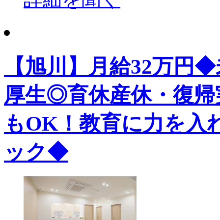
【旭川】月給32万円
厚生◎育休産休・復帰
もOK！教育に力を入
ック◆