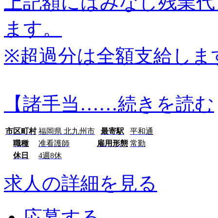
上記額にはみなし残業代
ます。
※超過分は全額支給しま
【諸手当…
…続きを読む
市区町村
福岡県 北九州市
最寄駅
平和通
職種
准看護師
雇用形態
常勤
休日
4週8休
求人の詳細を見る
応募する