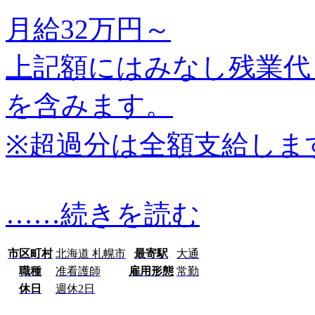
月給32万円～
上記額にはみなし残業代（
を含みます。
※超過分は全額支給しま
…
…続きを読む
市区町村
北海道 札幌市
最寄駅
大通
職種
准看護師
雇用形態
常勤
休日
週休2日