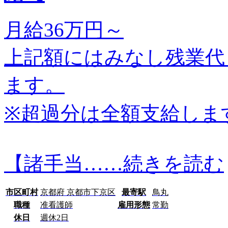
月給36万円～
上記額にはみなし残業代
ます。
※超過分は全額支給しま
【諸手当…
…続きを読む
市区町村
京都府 京都市下京区
最寄駅
鳥丸
職種
准看護師
雇用形態
常勤
休日
週休2日