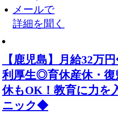
メールで
詳細を聞く
【鹿児島】月給32万
利厚生◎育休産休・復
休もOK！教育に力を
ニック◆