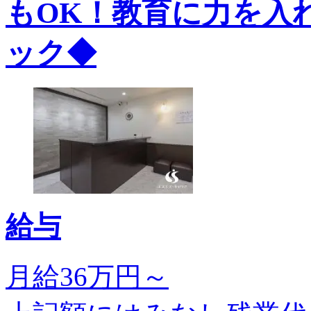
もOK！教育に力を入
ック◆
給与
月給36万円～