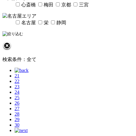
心斎橋
梅田
京都
三宮
名古屋
栄
静岡
検索条件：全て
21
22
23
24
25
26
27
28
29
30