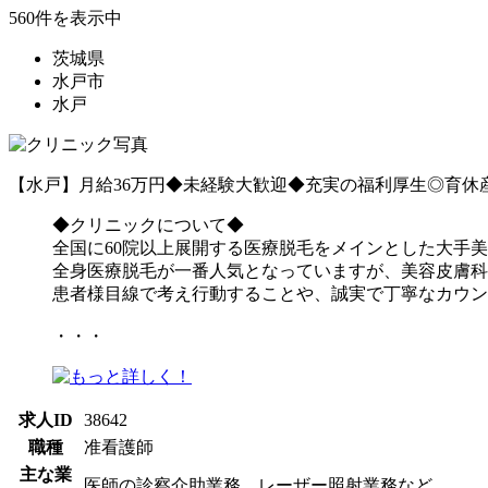
560件を表示中
茨城県
水戸市
水戸
【水戸】月給36万円◆未経験大歓迎◆充実の福利厚生◎育休
◆クリニックについて◆
全国に60院以上展開する医療脱毛をメインとした大手
全身医療脱毛が一番人気となっていますが、美容皮膚科
患者様目線で考え行動することや、誠実で丁寧なカウン
・・・
求人ID
38642
職種
准看護師
主な業
医師の診察介助業務、レーザー照射業務など