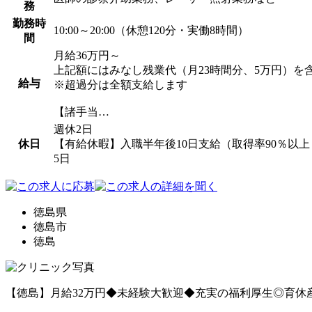
務
勤務時
10:00～20:00（休憩120分・実働8時間）
間
月給36万円～
上記額にはみなし残業代（月23時間分、5万円）を
給与
※超過分は全額支給します
【諸手当…
週休2日
休日
【有給休暇】入職半年後10日支給（取得率90％
5日
徳島県
徳島市
徳島
【徳島】月給32万円◆未経験大歓迎◆充実の福利厚生◎育休