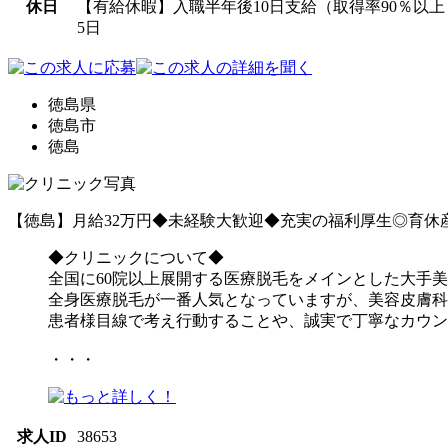
休日
【有給休暇】入職半年後10日支給（取得率90％
5日
徳島県
徳島市
徳島
【徳島】月給32万円◆未経験大歓迎◆充実の福利厚生◎育休
◆クリニックについて◆
全国に60院以上展開する医療脱毛をメインとした大手
全身医療脱毛が一番人気となっていますが、美容皮膚科
患者様目線で考え行動することや、誠実で丁寧なカウン
・・・
求人ID
38653