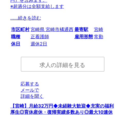
円）を含みます。
※超過分は全額支給します
…
…続きを読む
市区町村
宮崎県 宮崎市橘通西
最寄駅
宮崎
職種
正看護師
雇用形態
常勤
休日
週休2日
求人の詳細を見る
応募する
メールで
詳細を聞く
【宮崎】月給32万円◆未経験大歓迎◆充実の福利
厚生◎育休産休・復帰実績多数あり◎最大10連休