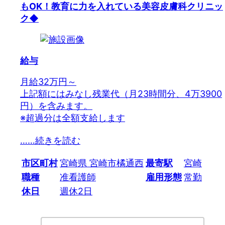
もOK！教育に力を入れている美容皮膚科クリニッ
ク◆
給与
月給32万円～
上記額にはみなし残業代（月23時間分、4万3900
円）を含みます。
※超過分は全額支給します
…
…続きを読む
市区町村
宮崎県 宮崎市橘通西
最寄駅
宮崎
職種
准看護師
雇用形態
常勤
休日
週休2日