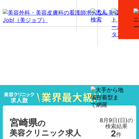
【宮崎県】美容外科・美容皮膚科の看護師求人一覧
8月9日(日)
の
宮崎県
の
検索結果
美容クリニック求人
2
件