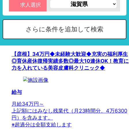
求人選択
さらに条件を追加して検索
【彦根】34万円◆未経験大歓迎◆充実の福利厚生
◎育休産休復帰実績多数◎最大10連休OK！教育に
力を入れている美容皮膚科クリニック◆
給与
月給34万円～
上記額にはみなし残業代（月23時間分、4万6300
円）を含みます。
※超過分は全額支給します