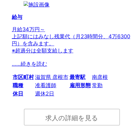
給与
月給34万円～
上記額にはみなし残業代（月23時間分、4万6300
円）を含みます。
※超過分は全額支給します
…
…続きを読む
市区町村
滋賀県 彦根市
最寄駅
南彦根
職種
准看護師
雇用形態
常勤
休日
週休2日
求人の詳細を見る