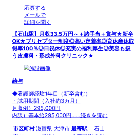
応募する
メールで
詳細を聞く
【石山駅】月収33.5万円～＋諸手当＋賞与★新卒
OK★プリセプター制度◎高い定着率◎育休産休取
得率100％◎日祝休◎充実の福利厚生◎美容も扱
う皮膚科・形成外科クリニック★
給与
◆看護師経験1年目（新卒含む）
・試用期間（入社約3カ月）
月収例）295,000円
内訳）基本給295,000円…
…続きを読む
市区町村
滋賀県 大津市
最寄駅
石山