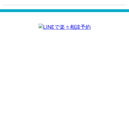
転職に成功した看護師さんが語るフェアの
成功例と活用法①