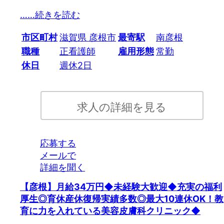
…
…続きを読む
市区町村
滋賀県 彦根市
最寄駅
南彦根
職種
正看護師
雇用形態
常勤
休日
週休2日
求人の詳細を見る
応募する
メールで
詳細を聞く
【彦根】月給34万円◆未経験大歓迎◆充実の福利
厚生◎育休産休復帰実績多数◎最大10連休OK！教
育に力を入れている美容皮膚科クリニック◆