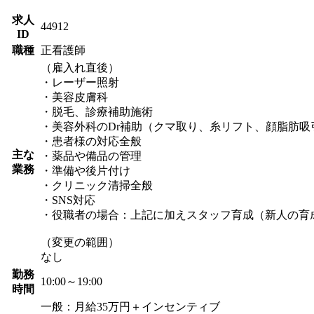
求人
44912
ID
職種
正看護師
（雇入れ直後）
・レーザー照射
・美容皮膚科
・脱毛、診療補助施術
・美容外科のDr補助（クマ取り、糸リフト、顔脂肪吸
・患者様の対応全般
主な
・薬品や備品の管理
業務
・準備や後片付け
・クリニック清掃全般
・SNS対応
・役職者の場合：上記に加えスタッフ育成（新人の育
（変更の範囲）
なし
勤務
10:00～19:00
時間
一般：月給35万円＋インセンティブ