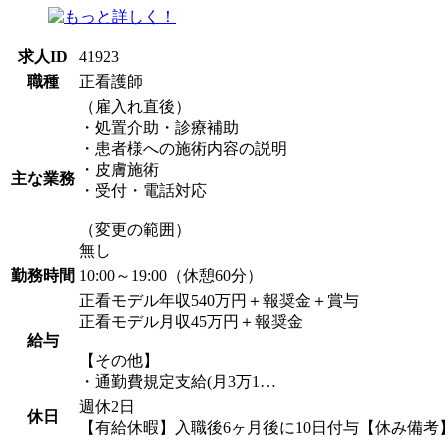
求人ID
41923
職種
正看護師
（雇入れ直後）
・処置介助・診療補助
・患者様への施術内容の説明
・皮膚施術
主な業務
・受付・電話対応
（変更の範囲）
無し
勤務時間
10:00～19:00（休憩60分）
正看モデル年収540万円＋報奨金＋賞与
正看モデル月収45万円＋報奨金
給与
【その他】
・通勤費規定支給(月3万1…
週休2日
休日
【有給休暇】入職後6ヶ月後に10日付与【休み備考】