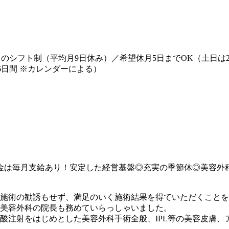
のシフト制（平均月9日休み）／希望休月5日までOK（土日は2
での6日間 ※カレンダーによる）
奨金は毎月支給あり！安定した経営基盤◎充実の季節休◎美容外
施術の勧誘もせず、満足のいく施術結果を得ていただくことを目
手美容外科の院長も務めていらっしゃいました。
酸注射をはじめとした美容外科手術全般、IPL等の美容皮膚、