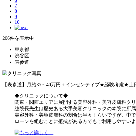
6
7
8
9
10
206件を表示中
東京都
渋谷区
表参道
【表参道】月給35～40万円＋インセンティブ★経験考慮★
◆クリニックについて◆
関東・関西エリアに展開する美容外科・美容皮膚科クリ
総院長先生は歴史ある大手美容クリニックの本院に所属
美容外科・美容皮膚科の割合は半々くらいですが、中で
ローンを組むことに抵抗がある方でもご利用しやすいよ