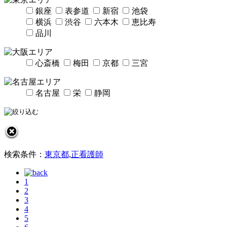
銀座
表参道
新宿
池袋
横浜
渋谷
六本木
恵比寿
品川
心斎橋
梅田
京都
三宮
名古屋
栄
静岡
検索条件：
東京都
,
正看護師
1
2
3
4
5