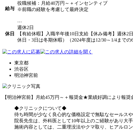
役職候補：月給40万円～＋インセンティブ
給与
※前職の経験を考慮して最終決定
…
週休2日
休日
【有給休暇】入職半年後10日支給【休み備考】週休2日
休日・3日は冬期休暇）（2024年度は12/30～1/4ま
東京都
渋谷区
明治神宮前
【明治神宮前】月給45万円～＋報奨金★業績好調により報
◆クリニックについて◆
待ち時間が少なく良心的な価格設定で無駄なセールスや
院長先生は、外科医として10年以上のご経験があり大
施術内容としては、二重埋没法やクマ取り、ヒアルロン