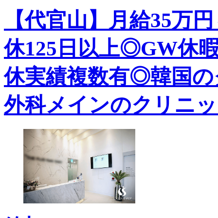
【代官山】月給35万
休125日以上◎GW休
休実績複数有◎韓国の
外科メインのクリニッ