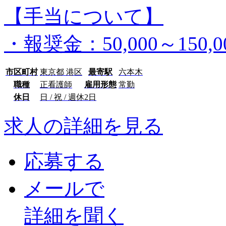
【手当について】
・報奨金：50,000～150,
市区町村
東京都 港区
最寄駅
六本木
職種
正看護師
雇用形態
常勤
休日
日 / 祝 / 週休2日
求人の詳細を見る
応募する
メールで
詳細を聞く