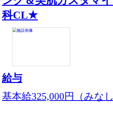
ング＆美肌カスタマイ
科CL★
給与
基本給325,000円（み