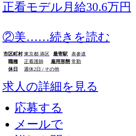
正看モデル月給30.6万円
②美…
…続きを読む
市区町村
東京都 港区
最寄駅
表参道
職種
正看護師
雇用形態
常勤
休日
週休2日 / その他
求人の詳細を見る
応募する
メールで