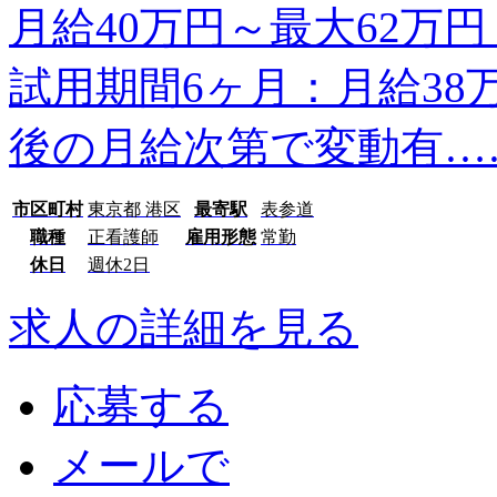
月給40万円～最大62万
試用期間6ヶ月：月給38
後の月給次第で変動有…
市区町村
東京都 港区
最寄駅
表参道
職種
正看護師
雇用形態
常勤
休日
週休2日
求人の詳細を見る
応募する
メールで