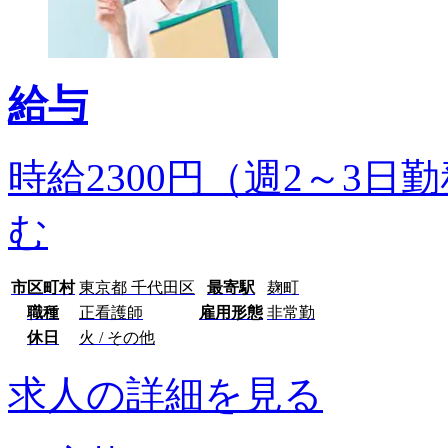
給与
時給2300円（週2～3日勤
む
市区町村
東京都 千代田区
最寄駅
麹町
職種
正看護師
雇用形態
非常勤
休日
火 / その他
求人の詳細を見る