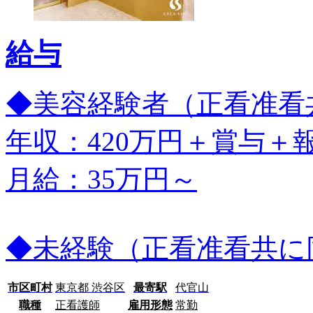
給与
◆美容経験者（正看准看
年収：420万円＋賞与＋
月給：35万円～
◆未経験（正看准看共に
市区町村
東京都 渋谷区
最寄駅
代官山
職種
正看護師
雇用形態
常勤