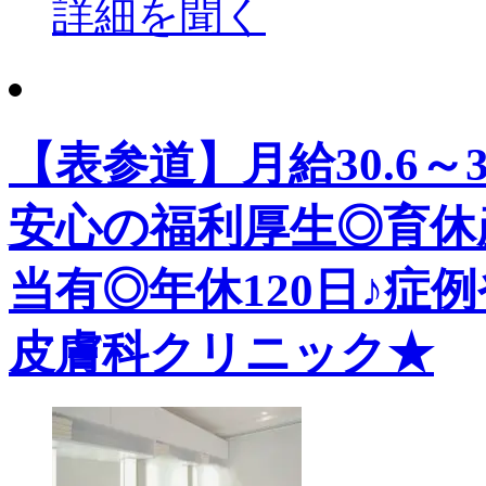
詳細を聞く
【表参道】月給30.6～
安心の福利厚生◎育休
当有◎年休120日♪症
皮膚科クリニック★