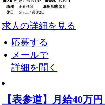
市区町村
東京都 渋谷区
最寄駅
代官山
職種
正看護師
雇用形態
常勤
休日
金 / 土 / 週休2日
求人の詳細を見る
応募する
メールで
詳細を聞く
【表参道】月給40万円