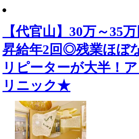
【代官山】30万～35
昇給年2回◎残業ほぼ
リピーターが大半！ア
リニック★