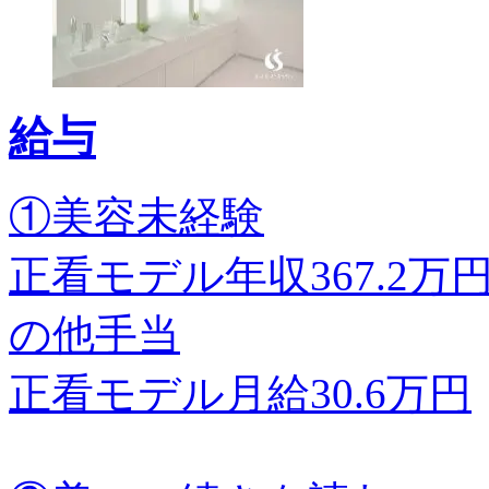
給与
①美容未経験
正看モデル年収367.2
の他手当
正看モデル月給30.6万円