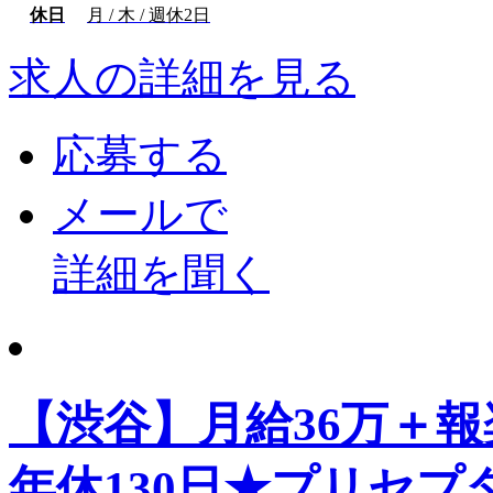
休日
月 / 木 / 週休2日
求人の詳細を見る
応募する
メールで
詳細を聞く
【渋谷】月給36万＋報
年休130日★プリセ