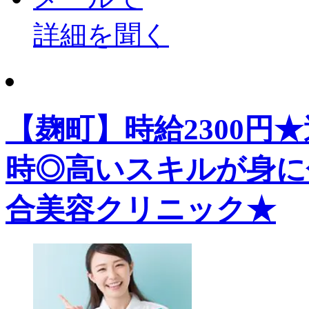
詳細を聞く
【麹町】時給2300円★
時◎高いスキルが身に
合美容クリニック★