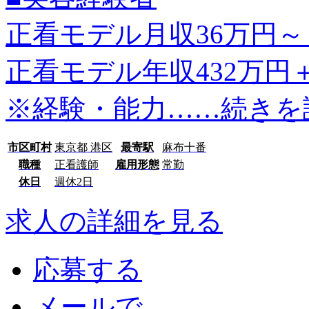
正看モデル月収36万円～
正看モデル年収432万円
※経験・能力…
…続きを
市区町村
東京都 港区
最寄駅
麻布十番
職種
正看護師
雇用形態
常勤
休日
週休2日
求人の詳細を見る
応募する
メールで