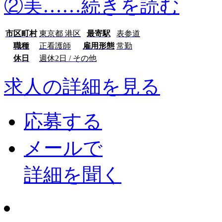
②美…
…続きを読む
市区町村
東京都 港区
最寄駅
表参道
職種
正看護師
雇用形態
常勤
休日
週休2日 / その他
求人の詳細を見る
応募する
メールで
詳細を聞く