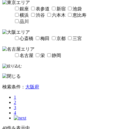
銀座
表参道
新宿
池袋
横浜
渋谷
六本木
恵比寿
品川
心斎橋
梅田
京都
三宮
名古屋
栄
静岡
検索条件：
大阪府
1
2
3
4
40件を表示中