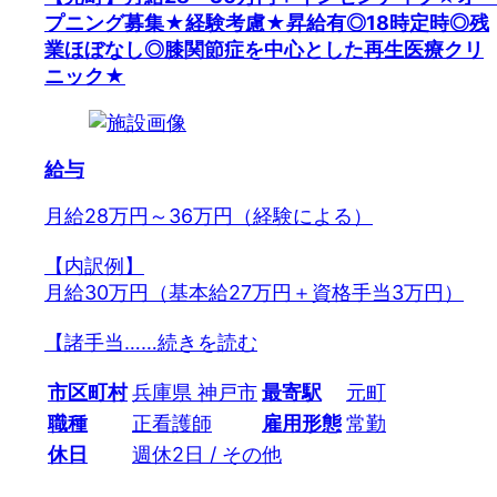
プニング募集★経験考慮★昇給有◎18時定時◎残
業ほぼなし◎膝関節症を中心とした再生医療クリ
ニック★
給与
月給28万円～36万円（経験による）
【内訳例】
月給30万円（基本給27万円＋資格手当3万円）
【諸手当…
…続きを読む
市区町村
兵庫県 神戸市
最寄駅
元町
職種
正看護師
雇用形態
常勤
休日
週休2日 / その他