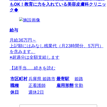
もOK！教育に力を入れている美容皮膚科クリニッ
ク◆
給与
月給36万円～
上記額にはみなし残業代（月23時間分、5万円）
を含みます。
※超過分は全額支給します
【諸手当…
…続きを読む
市区町村
兵庫県 姫路市
最寄駅
姫路
職種
正看護師
雇用形態
常勤
休日
週休2日