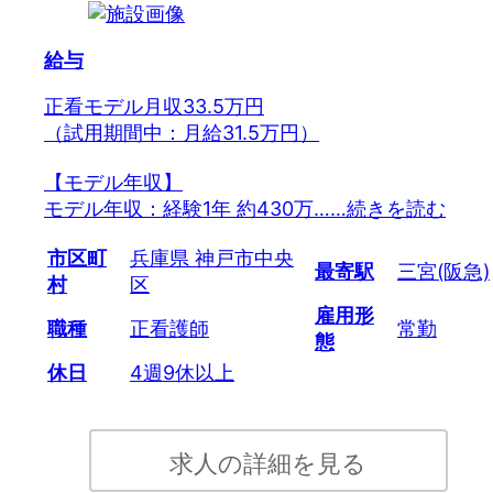
給与
正看モデル月収33.5万円
（試用期間中：月給31.5万円）
【モデル年収】
モデル年収：経験1年 約430万…
…続きを読む
市区町
兵庫県 神戸市中央
最寄駅
三宮(阪急)
村
区
雇用形
職種
正看護師
常勤
態
休日
4週9休以上
求人の詳細を見る