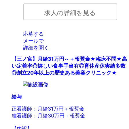
求人の詳細を見る
応募する
メールで
詳細を聞く
【三ノ宮】月給31万円～＋報奨金★臨床不問★高
い定着率◎嬉しい食事手当有◎育休産休実績多数
◎創立20年以上の歴史ある美容クリニック★
給与
正看護師：月給31万円＋報奨金
准看護師：月給30万円＋報奨金
【内訳】