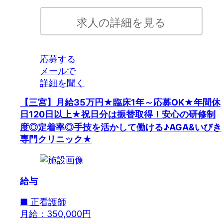
求人の詳細を見る
応募する
メールで
詳細を聞く
【三宮】月給35万円★臨床1年～応募OK★年間休
日120日以上★祝日分は振替取得！安心の研修制
度◎定着率◎手技を活かして働ける♪AGA&いびき
専門クリニック★
給与
■ 正看護師
月給：350,000円