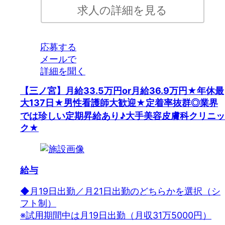
求人の詳細を見る
応募する
メールで
詳細を聞く
【三ノ宮】月給33.5万円or月給36.9万円★年休最
大137日★男性看護師大歓迎★定着率抜群◎業界
では珍しい定期昇給あり♪大手美容皮膚科クリニッ
ク★
給与
◆月19日出勤／月21日出勤のどちらかを選択（シ
フト制）
※試用期間中は月19日出勤（月収31万5000円）