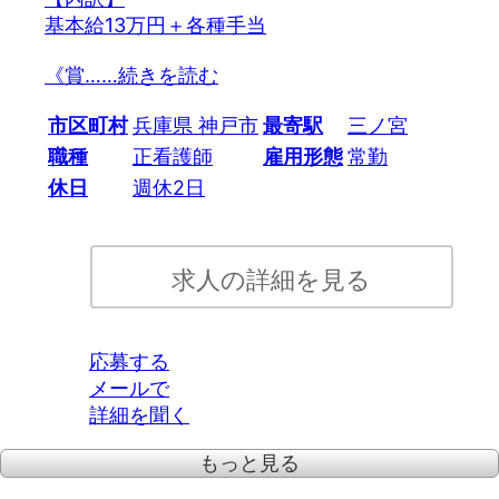
基本給13万円＋各種手当
《賞…
…続きを読む
市区町村
兵庫県 神戸市
最寄駅
三ノ宮
職種
正看護師
雇用形態
常勤
休日
週休2日
求人の詳細を見る
応募する
メールで
詳細を聞く
もっと見る