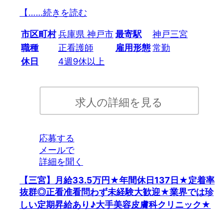
【…
…続きを読む
市区町村
兵庫県 神戸市
最寄駅
神戸三宮
職種
正看護師
雇用形態
常勤
休日
4週9休以上
求人の詳細を見る
応募する
メールで
詳細を聞く
【三宮】月給33.5万円★年間休日137日★定着率
抜群◎正看准看問わず未経験大歓迎★業界では珍
しい定期昇給あり♪大手美容皮膚科クリニック★