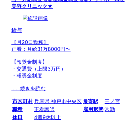
美容クリニック★
給与
【月20日勤務】
正看：月給31万8000円〜
【報奨金制度】
・交通費（上限3万円）
・報奨金制度
…
…続きを読む
市区町村
兵庫県 神戸市中央区
最寄駅
三ノ宮
職種
正看護師
雇用形態
常勤
休日
4週9休以上