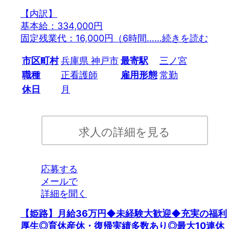
【内訳】
基本給：334,000円
固定残業代：16,000円（6時間…
…続きを読む
市区町村
兵庫県 神戸市
最寄駅
三ノ宮
職種
正看護師
雇用形態
常勤
休日
月
求人の詳細を見る
応募する
メールで
詳細を聞く
【姫路】月給36万円◆未経験大歓迎◆充実の福利
厚生◎育休産休・復帰実績多数あり◎最大10連休