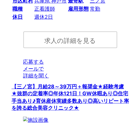
市区町村
兵庫県 神戸市
最寄駅
三ノ宮
職種
正看護師
雇用形態
常勤
休日
週休2日
求人の詳細を見る
応募する
メールで
詳細を聞く
【三ノ宮】月給28～39万円＋報奨金★経験考慮
★抜群の定着率◎年休121日！GW休暇あり◎住宅
手当あり♪育休産休実績多数あり◎高いリピート率
を誇る総合美容クリニック★