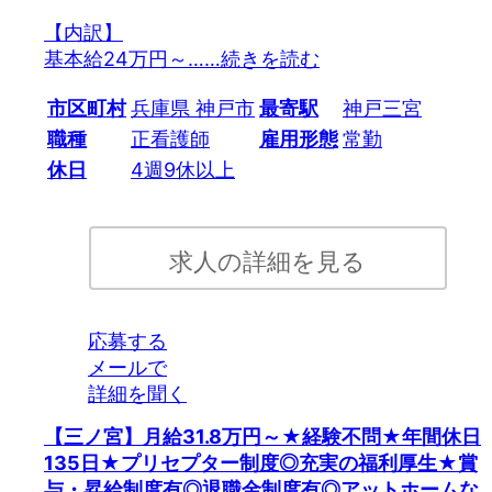
【内訳】
基本給24万円～…
…続きを読む
市区町村
兵庫県 神戸市
最寄駅
神戸三宮
職種
正看護師
雇用形態
常勤
休日
4週9休以上
求人の詳細を見る
応募する
メールで
詳細を聞く
【三ノ宮】月給31.8万円～★経験不問★年間休日
135日★プリセプター制度◎充実の福利厚生★賞
与・昇給制度有◎退職金制度有◎アットホームな