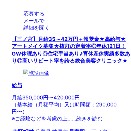
応募する
メールで
詳細を聞く
【三ノ宮】月給35～42万円＋報奨金★高給与★
アートメイク募集★抜群の定着率◎年休121日！
GW休暇あり◎住宅手当あり♪育休産休実績多数あ
り◎高いリピート率を誇る総合美容クリニック★
給与
月給350,000円〜420,000円
（基本給（月額平均）又は時間額：290,000
円〜）
※ご経験などを考慮の上…
…続きを読む