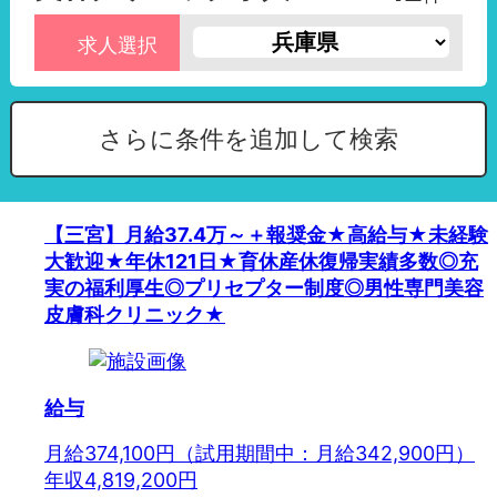
求人選択
さらに条件を追加して検索
【三宮】月給37.4万～＋報奨金★高給与★未経験
大歓迎★年休121日★育休産休復帰実績多数◎充
実の福利厚生◎プリセプター制度◎男性専門美容
皮膚科クリニック★
給与
月給374,100円（試用期間中：月給342,900円）
年収4,819,200円