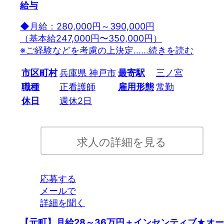
給与
◆月給：280,000円～390,000円
（基本給247,000円〜350,000円）
※ご経験などを考慮の上決定…
…続きを読む
市区町村
兵庫県 神戸市
最寄駅
三ノ宮
職種
正看護師
雇用形態
常勤
休日
週休2日
求人の詳細を見る
応募する
メールで
詳細を聞く
【元町】月給28～36万円＋インセンティブ★オー