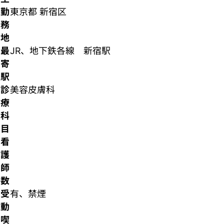
勤
東京都 新宿区
務
地
最
JR、地下鉄各線 新宿駅
寄
駅
診
美容皮膚科
療
科
目
看
護
師
数
受
有、禁煙
動
喫