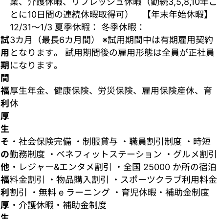
業、介護休暇、リフレッシュ休暇（勤続3,5,8,10年ご
とに10日間の連続休暇取得可） 【年末年始休暇】
12/31～1/3 夏季休暇： 冬季休暇：
試
3カ月（最長6カ月間） ※試用期間中は有期雇用契約
用
となります。 試用期間後の雇用形態は全員が正社員
期
になります。
間
福
厚生年金、健康保険、労災保険、雇用保険産休、育
利
休
厚
生
そ
・社会保険完備 ・制服貸与 ・職員割引制度 ・時短
の
勤務制度 ・ベネフィットステーション ・グルメ割引
他
・レジャー&エンタメ割引 ・全国 25000 か所の宿泊
福
料金割引 ・物品購入割引 ・スポーツクラブ利用料金
利
割引 ・無料 e ラーニング ・育児休暇・補助金制度
厚
・介護休暇・補助金制度
生