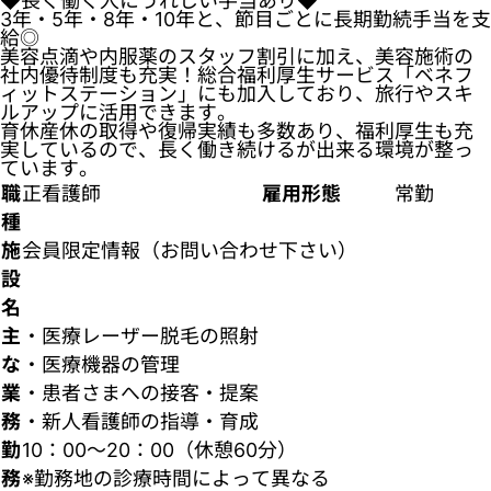
◆長く働く人にうれしい手当あり◆
3年・5年・8年・10年と、節目ごとに長期勤続手当を支
給◎
美容点滴や内服薬のスタッフ割引に加え、美容施術の
社内優待制度も充実！総合福利厚生サービス「ベネフ
ィットステーション」にも加入しており、旅行やスキ
ルアップに活用できます。
育休産休の取得や復帰実績も多数あり、福利厚生も充
実しているので、長く働き続けるが出来る環境が整っ
ています。
職
正看護師
雇用形態
常勤
種
施
会員限定情報（お問い合わせ下さい）
設
名
主
・医療レーザー脱毛の照射
な
・医療機器の管理
業
・患者さまへの接客・提案
務
・新人看護師の指導・育成
勤
10：00～20：00（休憩60分）
務
※勤務地の診療時間によって異なる