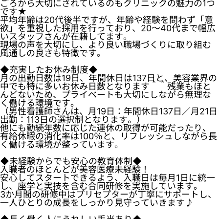
ごろから大切にされているのもクリニックの魅力の1つ
です★
平均年齢は20代後半ですが、年齢や経験を問わず「意
欲」を重視した採用を行っており、20～40代まで幅広
いスタッフさんが在籍してます。
現場の声を大切にし、より良い職場づくりに取り組む
風通しの良さも特徴です。
◆充実したお休み制度◆
月の出勤日数は19日、年間休日は137日と、美容業界の
中でも特に多いお休み日数となります＾＾残業もほと
んどないため、プライベートも大切にしながら無理な
く働ける環境です。
（男性看護師さんは、月19日：年間休日137日／月21日
出勤：113日の選択制となります。）
他にも勤続年数に応じた連休の取得が可能だったり、
有給休暇の消化率は100％と、リフレッシュしながら長
く働ける環境が整っています。
◆未経験からでも安心の教育体制◆
入職者のほとんどが美容医療未経験！
安心してスタートできるよう、入職日は毎月1日に統一
し、座学と実技を含む合同研修を実施しています。
3か月間の研修中はプリセプターが丁寧にサポートし、
一人ひとりの成長をしっかり見守っていきます♪