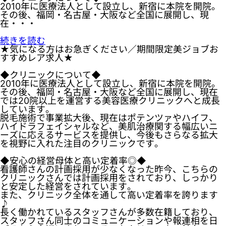
2010年に医療法人として設立し、新宿に本院を開院。
その後、福岡・名古屋・大阪など全国に展開し、現
在・・・
続きを読む
★気になる方はお急ぎください／期間限定美ジョブお
すすめレア求人★
◆クリニックについて◆
2010年に医療法人として設立し、新宿に本院を開院。
その後、福岡・名古屋・大阪など全国に展開し、現在
では20院以上を運営する美容医療クリニックへと成長
しています。
脱毛施術で事業拡大後、現在はポテンツァやハイフ、
ハイドラフェイシャルなど、美肌治療関する幅広いニ
ーズに応えるサービスを提供し、今後もさらなる拡大
を視野に入れた注目のクリニックです。
◆安心の経営母体と高い定着率◎◆
看護師さんの計画採用が少なくなった昨今、こちらの
クリニックさんでは計画採用をされており、しっかり
と安定した経営をされています。
また、クリニック全体を通して高い定着率を誇ります
♪
長く働かれているスタッフさんが多数在籍しており、
スタッフさん同士のコミュニケーションや報連相を日