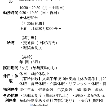
ル
10:30～20:30（月～土曜日）
勤務時間
9:30～19:30（日・祝日）
★休憩60分
【月20日勤務】
正看：月給30万8000円〜
【諸手当】
給与
・交通費（上限3万円）
・報奨金制度
【昇給】
年1回（5月）
試用期間
3ヶ月（給与変動なし）
休日：4週9休以上
休日・休
【有給休暇】入職半年後10日支給【休み備考】月2
暇
休暇・育児休暇・介護休暇・リフレッシュ休暇・
福利厚生
厚生年金、健康保険、労災保険、雇用保険、産休
その他福
・退職金制度（勤続3年以上） ・結婚・出産祝い金
利厚生
短勤務制度あり※社内規定あり） ・美容社員割引