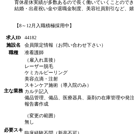
育休産休実績が多数あるので長く働いていくことのでき
結婚・出産祝い金や退職金制度、美容社員割引など、嬉
【8～12月入職積極採用中】
求人ID
44182
施設名
会員限定情報（お問い合わせ下さい）
職種
准看護師
（雇入れ直後）
レーザー脱毛
ケミカルピーリング
美容点滴・注射
スキンケア施術（導入院のみ）
主な業務
カルテ記入
備品管理、備品、医療器具、薬剤の在庫管理や発
報告書作成
（変更の範囲）
無し
必要スキ
臨床経験不問（新卒不可）