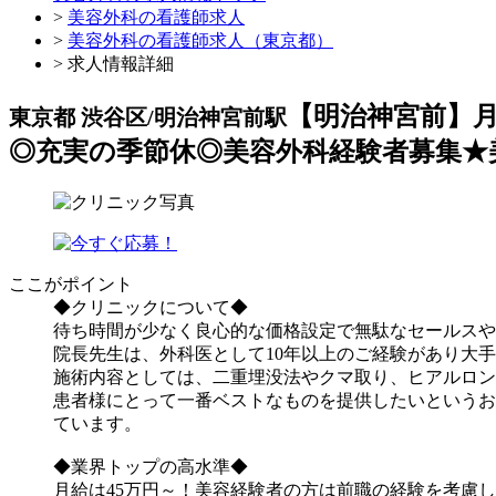
>
美容外科の看護師求人
>
美容外科の看護師求人（東京都）
> 求人情報詳細
【明治神宮前】
東京都 渋谷区/明治神宮前駅
◎充実の季節休◎美容外科経験者募集★
ここがポイント
◆クリニックについて◆
待ち時間が少なく良心的な価格設定で無駄なセールスや
院長先生は、外科医として10年以上のご経験があり大
施術内容としては、二重埋没法やクマ取り、ヒアルロン
患者様にとって一番ベストなものを提供したいというお
ています。
◆業界トップの高水準◆
月給は45万円～！美容経験者の方は前職の経験を考慮し