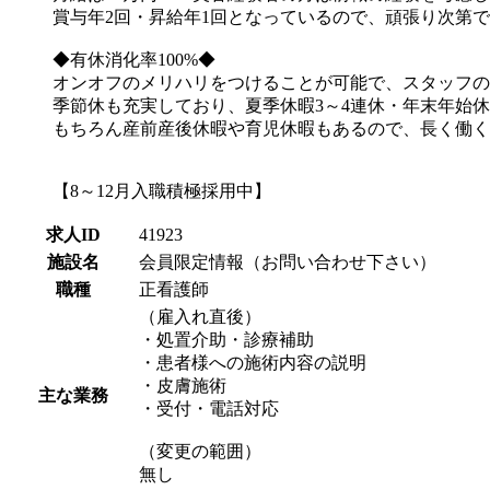
賞与年2回・昇給年1回となっているので、頑張り次第で
◆有休消化率100%◆
オンオフのメリハリをつけることが可能で、スタッフの有
季節休も充実しており、夏季休暇3～4連休・年末年始休
もちろん産前産後休暇や育児休暇もあるので、長く働く
【8～12月入職積極採用中】
求人ID
41923
施設名
会員限定情報（お問い合わせ下さい）
職種
正看護師
（雇入れ直後）
・処置介助・診療補助
・患者様への施術内容の説明
・皮膚施術
主な業務
・受付・電話対応
（変更の範囲）
無し