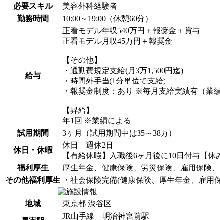
必要スキル
美容外科経験者
勤務時間
10:00～19:00（休憩60分）
正看モデル年収540万円＋報奨金＋賞与
正看モデル月収45万円＋報奨金
【その他】
・通勤費規定支給(月3万1,500円迄)
給与
・時間外手当(1分単位で支給)
・報奨金制度：あり ※毎月支給実績有（業
【昇給】
年1回 ※業績による
試用期間
3ヶ月（試用期間中は35～38万）
休日：週休2日
休日・休暇
【有給休暇】入職後6ヶ月後に10日付与【休
福利厚生
厚生年金、健康保険、労災保険、雇用保険、
その他福利厚生
・社会保険完備(健康保険、厚生年金、雇用保
地域
東京都 渋谷区
JR山手線 明治神宮前駅