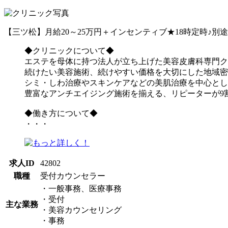
【三ツ松】月給20～25万円＋インセンティブ★18時定時♪
◆クリニックについて◆
エステを母体に持つ法人が立ち上げた美容皮膚科専門ク
続けたい美容施術、続けやすい価格を大切にした地域密
シミ・しわ治療やスキンケアなどの美肌治療を中心とし
豊富なアンチエイジング施術を揃える、リピーターが9
◆働き方について◆
・・・
求人ID
42802
職種
受付カウンセラー
・一般事務、医療事務
・受付
主な業務
・美容カウンセリング
・事務