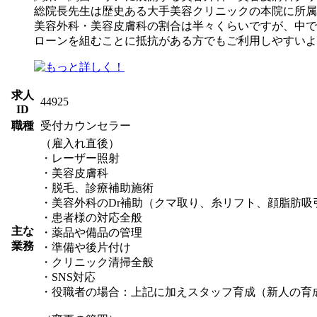
総院長先生は歴史ある大手美容クリニックの本院に所属
美容外科・美容皮膚科の割合は半々くらいですが、中で
ローンを組むことに抵抗がある方でもご利用しやすいよ
求人
44925
ID
職種
受付カウンセラー
（雇入れ直後）
・レーザー照射
・美容皮膚科
・脱毛、診療補助施術
・美容外科のDr補助（クマ取り、糸リフト、顔脂肪吸
・患者様の対応全般
主な
・薬品や備品の管理
業務
・準備や後片付け
・クリニック清掃全般
・SNS対応
・役職者の場合：上記に加えスタッフ育成（新人の育