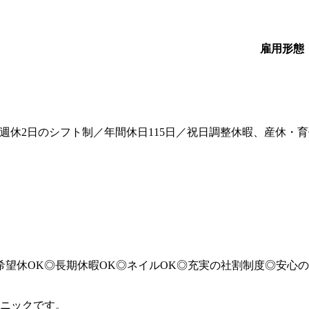
雇用形態
週休2日のシフト制／年間休日115日／祝日調整休暇、産休・育
希望休OK◎長期休暇OK◎ネイルOK◎充実の社割制度◎安心
ニックです。