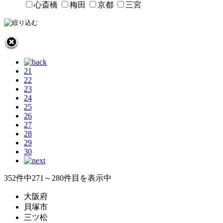
心斎橋
梅田
京都
三宮
21
22
23
24
25
26
27
28
29
30
352件中271～280件目を表示中
大阪府
貝塚市
三ツ松