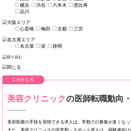
横浜
渋谷
六本木
恵比寿
品川
心斎橋
梅田
京都
三宮
名古屋
栄
静岡
美容クリニック
の医師転職動向
美容医療の手技を習得できる求人は、常勤での募集が多くなっ
また、美容クリニックの非常勤・スポット求人は、経験者向け