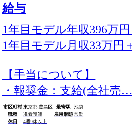
給与
1年目モデル年収396万
1年目モデル月収33万円
【手当について】
・報奨金：支給(全社売
市区町村
東京都 豊島区
最寄駅
池袋
職種
准看護師
雇用形態
常勤
休日
4週9休以上