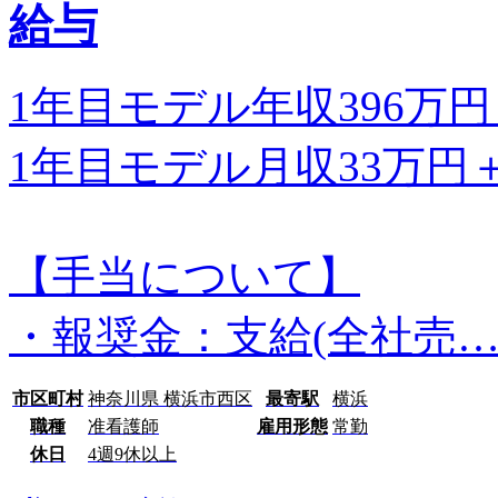
給与
1年目モデル年収396万
1年目モデル月収33万円
【手当について】
・報奨金：支給(全社売
市区町村
神奈川県 横浜市西区
最寄駅
横浜
職種
准看護師
雇用形態
常勤
休日
4週9休以上