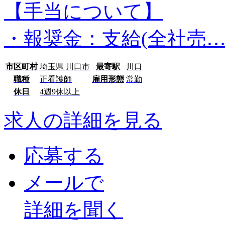
【手当について】
・報奨金：支給(全社売
市区町村
埼玉県 川口市
最寄駅
川口
職種
正看護師
雇用形態
常勤
休日
4週9休以上
求人の詳細を見る
応募する
メールで
詳細を聞く