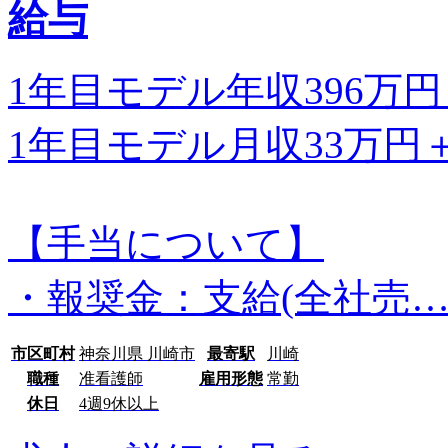
給与
1年目モデル年収396万
1年目モデル月収33万円
【手当について】
・報奨金：支給(全社売
市区町村
神奈川県 川崎市
最寄駅
川崎
職種
准看護師
雇用形態
常勤
休日
4週9休以上