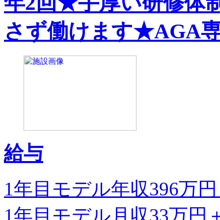
年2回★手厚い研修体
さず働けます★AGA
給与
1年目モデル年収396万
1年目モデル月収33万円