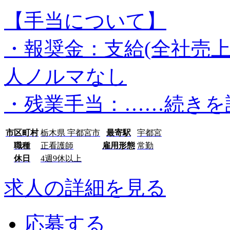
【手当について】
・報奨金：支給(全社売
人ノルマなし
・残業手当：…
…続きを
市区町村
栃木県 宇都宮市
最寄駅
宇都宮
職種
正看護師
雇用形態
常勤
休日
4週9休以上
求人の詳細を見る
応募する