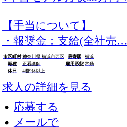
【手当について】
・報奨金：支給(全社売
市区町村
神奈川県 横浜市西区
最寄駅
横浜
職種
正看護師
雇用形態
常勤
休日
4週9休以上
求人の詳細を見る
応募する
メールで