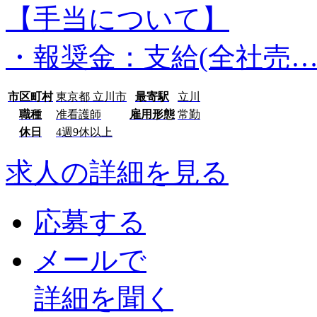
【手当について】
・報奨金：支給(全社売
市区町村
東京都 立川市
最寄駅
立川
職種
准看護師
雇用形態
常勤
休日
4週9休以上
求人の詳細を見る
応募する
メールで
詳細を聞く