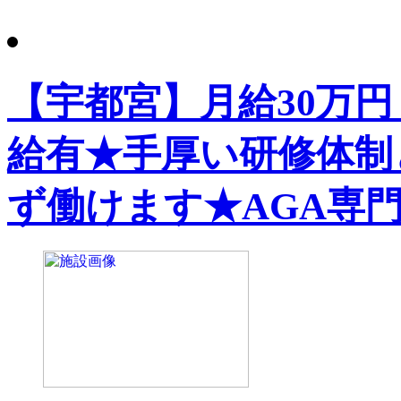
【宇都宮】月給30万円
給有★手厚い研修体制
ず働けます★AGA専