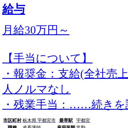
給与
月給30万円～
【手当について】
・報奨金：支給(全社売
人ノルマなし
・残業手当：…
…続きを
市区町村
栃木県 宇都宮市
最寄駅
宇都宮
職種
准看護師
雇用形態
常勤