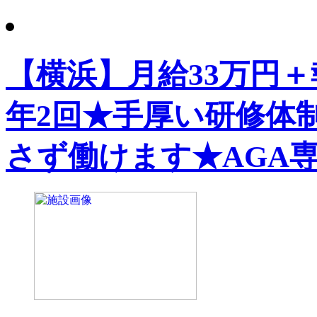
【横浜】月給33万円＋
年2回★手厚い研修体
さず働けます★AGA