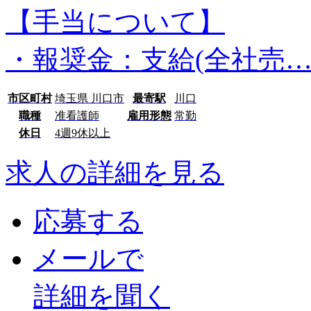
【手当について】
・報奨金：支給(全社売
市区町村
埼玉県 川口市
最寄駅
川口
職種
准看護師
雇用形態
常勤
休日
4週9休以上
求人の詳細を見る
応募する
メールで
詳細を聞く