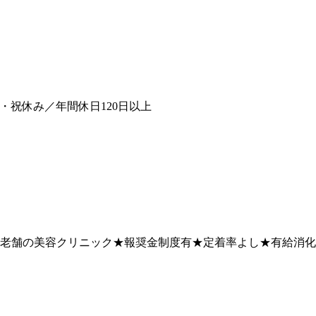
・祝休み／年間休日120日以上
定★老舗の美容クリニック★報奨金制度有★定着率よし★有給消
皮膚科クリニック◆