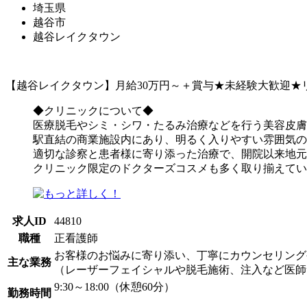
埼玉県
越谷市
越谷レイクタウン
【越谷レイクタウン】月給30万円～＋賞与★未経験大歓迎★
◆クリニックについて◆
医療脱毛やシミ・シワ・たるみ治療などを行う美容皮膚
駅直結の商業施設内にあり、明るく入りやすい雰囲気の
適切な診察と患者様に寄り添った治療で、開院以来地元
クリニック限定のドクターズコスメも多く取り揃えてい
求人ID
44810
職種
正看護師
お客様のお悩みに寄り添い、丁寧にカウンセリング
主な業務
（レーザーフェイシャルや脱毛施術、注入など医師
9:30～18:00（休憩60分）
勤務時間