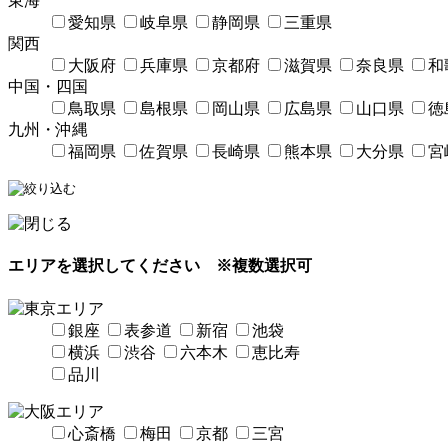
東海
愛知県
岐阜県
静岡県
三重県
関西
大阪府
兵庫県
京都府
滋賀県
奈良県
和
中国・四国
鳥取県
島根県
岡山県
広島県
山口県
徳
九州・沖縄
福岡県
佐賀県
長崎県
熊本県
大分県
宮
エリアを選択してください
※複数選択可
銀座
表参道
新宿
池袋
横浜
渋谷
六本木
恵比寿
品川
心斎橋
梅田
京都
三宮