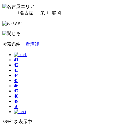
名古屋
栄
静岡
検索条件：
看護師
41
42
43
44
45
46
47
48
49
50
565件を表示中