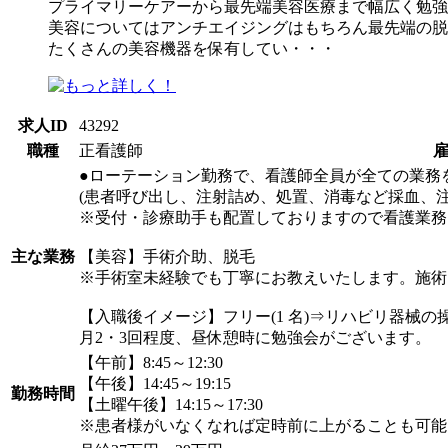
プライマリーケアーから最先端美容医療まで幅広く勉強
美容についてはアンチエイジングはもちろん最先端の脱
たくさんの美容機器を保有してい・・・
求人ID
43292
職種
正看護師
●ローテーション勤務で、看護師全員が全ての業務
(患者呼び出し、注射詰め、処置、消毒など採血、
※受付・診療助手も配置しておりますので看護業務
主な業務
【美容】手術介助、脱毛
※手術室未経験でも丁寧にお教えいたします。施術
【入職後イメージ】フリー(1 名)⇒リハビリ器械の操作補助
月2・3回程度、昼休憩時に勉強会がございます。
【午前】8:45～12:30
【午後】14:45～19:15
勤務時間
【土曜午後】14:15～17:30
※患者様がいなくなれば定時前に上がることも可