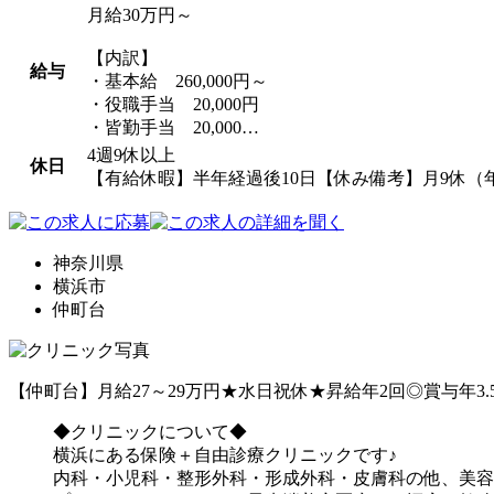
月給30万円～
【内訳】
給与
・基本給 260,000円～
・役職手当 20,000円
・皆勤手当 20,000…
4週9休以上
休日
【有給休暇】半年経過後10日【休み備考】月9休（
神奈川県
横浜市
仲町台
【仲町台】月給27～29万円★水日祝休★昇給年2回◎賞与年
◆クリニックについて
横浜にある保険＋自由診療クリニックです♪
内科・小児科・整形外科・形成外科・皮膚科の他、美容