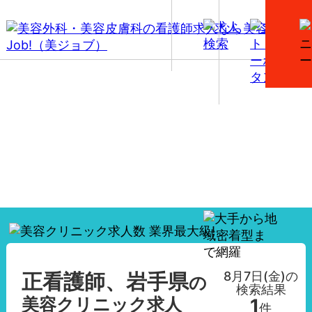
【正看護師、岩手県】美容外科・美容皮膚科の看護師
求人一覧
8月7日(金)
の
正看護師、岩手県
の
検索結果
美容クリニック求人
1
件