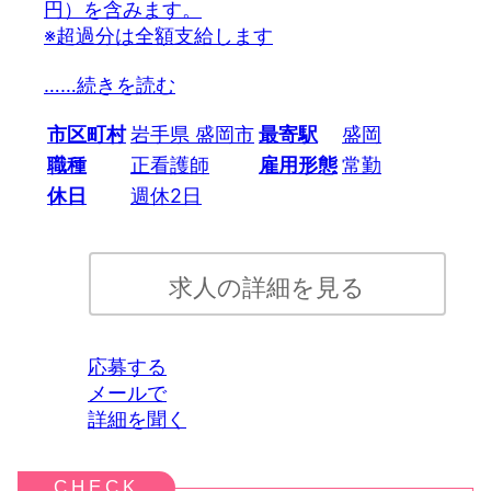
円）を含みます。
※超過分は全額支給します
…
…続きを読む
市区町村
岩手県 盛岡市
最寄駅
盛岡
職種
正看護師
雇用形態
常勤
休日
週休2日
求人の詳細を見る
応募する
メールで
詳細を聞く