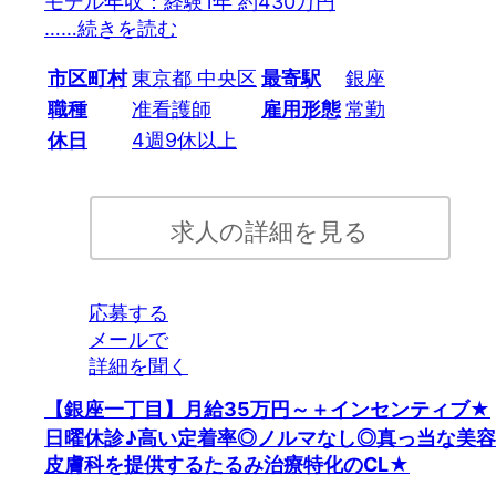
モデル年収：経験1年 約430万円
…
…続きを読む
市区町村
東京都 中央区
最寄駅
銀座
職種
准看護師
雇用形態
常勤
休日
4週9休以上
求人の詳細を見る
応募する
メールで
詳細を聞く
【銀座一丁目】月給35万円～＋インセンティブ★
日曜休診♪高い定着率◎ノルマなし◎真っ当な美容
皮膚科を提供するたるみ治療特化のCL★