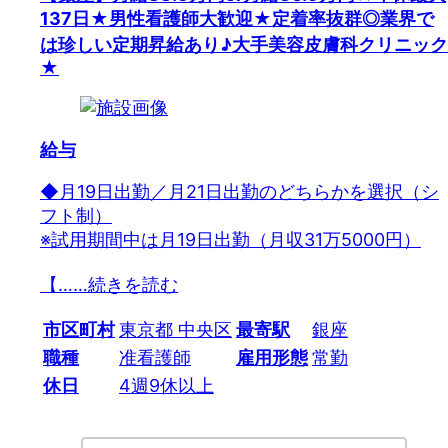
137日★男性看護師大歓迎★定着率抜群◎業界で
は珍しい定期昇給あり♪大手美容皮膚科クリニック
★
給与
◆月19日出勤／月21日出勤のどちらかを選択（シ
フト制）
※試用期間中は月19日出勤（月収31万5000円）
【…
…続きを読む
市区町村
東京都 中央区
最寄駅
銀座
職種
准看護師
雇用形態
常勤
休日
4週9休以上