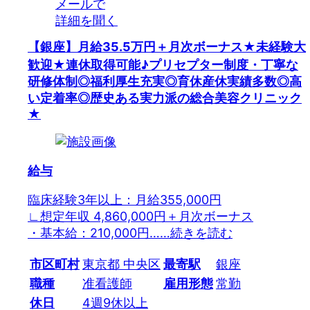
メールで
詳細を聞く
【銀座】月給35.5万円＋月次ボーナス★未経験大
歓迎★連休取得可能♪プリセプター制度・丁寧な
研修体制◎福利厚生充実◎育休産休実績多数◎高
い定着率◎歴史ある実力派の総合美容クリニック
★
給与
臨床経験3年以上：月給355,000円
∟想定年収 4,860,000円＋月次ボーナス
・基本給：210,000円…
…続きを読む
市区町村
東京都 中央区
最寄駅
銀座
職種
准看護師
雇用形態
常勤
休日
4週9休以上