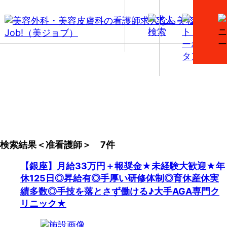
【准看護師】美容外科・美容皮膚科の看護師求人一覧
検索結果＜准看護師＞ 7件
【銀座】月給33万円＋報奨金★未経験大歓迎★年
休125日◎昇給有◎手厚い研修体制◎育休産休実
績多数◎手技を落とさず働ける♪大手AGA専門ク
リニック★