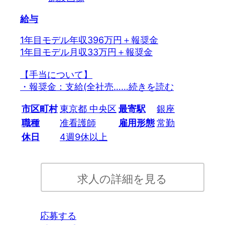
給与
1年目モデル年収396万円＋報奨金
1年目モデル月収33万円＋報奨金
【手当について】
・報奨金：支給(全社売…
…続きを読む
市区町村
東京都 中央区
最寄駅
銀座
職種
准看護師
雇用形態
常勤
休日
4週9休以上
求人の詳細を見る
応募する