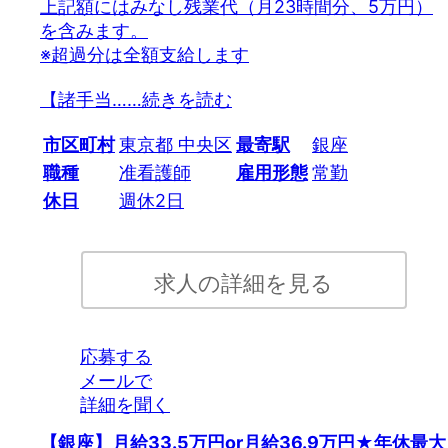
上記額にはみなし残業代（月23時間分、5万円）
を含みます。
※超過分は全額支給します
【諸手当…
…続きを読む
市区町村
東京都 中央区
最寄駅
銀座
職種
准看護師
雇用形態
常勤
休日
週休2日
求人の詳細を見る
応募する
メールで
詳細を聞く
【銀座】月給33.5万円or月給36.9万円★年休最大