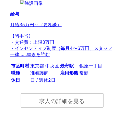
給与
月給35万円～（要相談）
【諸手当】
・交通費：上限3万円
・インセンティブ制度（毎月4〜6万円、スタッフ
一律…
…続きを読む
市区町村
東京都 中央区
最寄駅
銀座一丁目
職種
准看護師
雇用形態
常勤
休日
日 / 週休2日
求人の詳細を見る