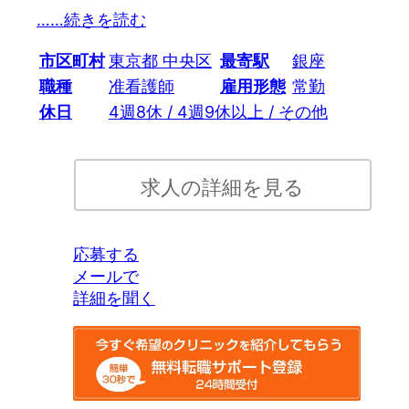
…
…続きを読む
市区町村
東京都 中央区
最寄駅
銀座
職種
准看護師
雇用形態
常勤
休日
4週8休 / 4週9休以上 / その他
求人の詳細を見る
応募する
メールで
詳細を聞く