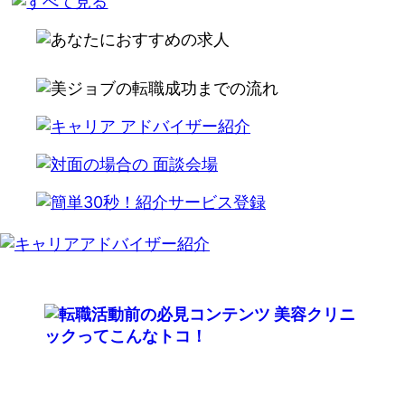
write alternate html code here for ad insignt server
not respond