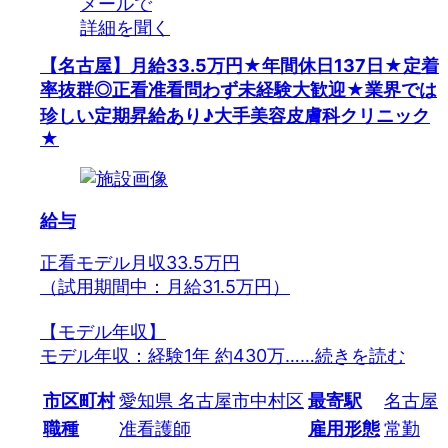
メールで
詳細を聞く
【名古屋】月給33.5万円★年間休日137日★定着
率抜群◎正看准看問わず未経験大歓迎★業界では
珍しい定期昇給あり♪大手美容皮膚科クリニック
★
給与
正看モデル月収33.5万円
（試用期間中：月給31.5万円）
【モデル年収】
モデル年収：経験1年 約430万…
…続きを読む
市区町村
愛知県 名古屋市中村区
最寄駅
名古屋
職種
准看護師
雇用形態
常勤