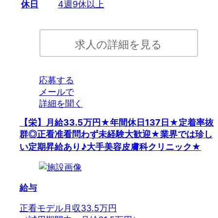
休日
4週9休以上
求人の詳細を見る
応募する
メールで
詳細を聞く
【栄】月給33.5万円★年間休日137日★定着率抜
群◎正看准看問わず未経験大歓迎★業界では珍し
い定期昇給あり♪大手美容皮膚科クリニック★
給与
正看モデル月収33.5万円