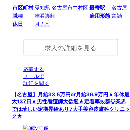
市区町村
愛知県 名古屋市中村区
最寄駅
名古屋
職種
准看護師
雇用形態
常勤
休日
月 / 木
求人の詳細を見る
応募する
メールで
詳細を聞く
【名古屋】月給33.5万円or月給36.9万円★年休最
大137日★男性看護師大歓迎★定着率抜群◎業界
では珍しい定期昇給あり♪大手美容皮膚科クリニッ
ク★