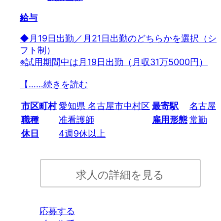
給与
◆月19日出勤／月21日出勤のどちらかを選択（シ
フト制）
※試用期間中は月19日出勤（月収31万5000円）
【…
…続きを読む
市区町村
愛知県 名古屋市中村区
最寄駅
名古屋
職種
准看護師
雇用形態
常勤
休日
4週9休以上
求人の詳細を見る
応募する