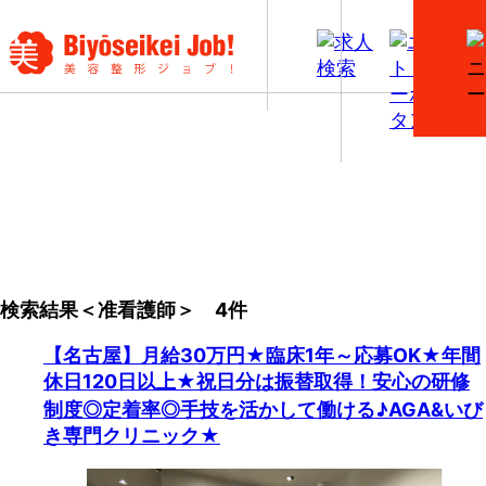
【准看護師】美容外科・美容皮膚科の看護師求人一覧
検索結果＜准看護師＞ 4件
【名古屋】月給30万円★臨床1年～応募OK★年間
休日120日以上★祝日分は振替取得！安心の研修
制度◎定着率◎手技を活かして働ける♪AGA&いび
き専門クリニック★