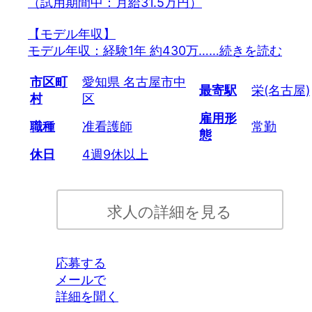
（試用期間中：月給31.5万円）
【モデル年収】
モデル年収：経験1年 約430万…
…続きを読む
市区町
愛知県 名古屋市中
最寄駅
栄(名古屋)
村
区
雇用形
職種
准看護師
常勤
態
休日
4週9休以上
求人の詳細を見る
応募する
メールで
詳細を聞く