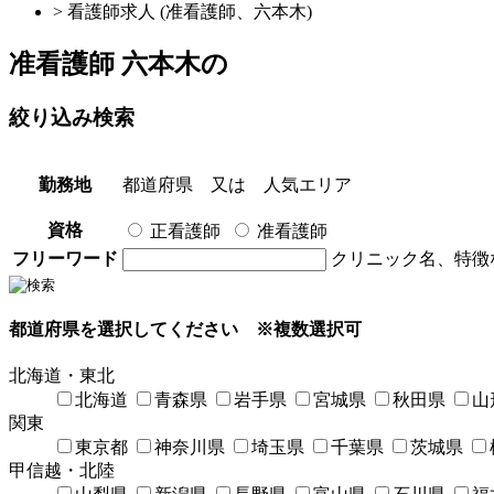
> 看護師求人 (准看護師、六本木)
准看護師 六本木
の
絞り込み検索
勤務地
都道府県
又は
人気エリア
資格
正看護師
准看護師
フリーワード
クリニック名、特徴
都道府県を選択してください
※複数選択可
北海道・東北
北海道
青森県
岩手県
宮城県
秋田県
山
関東
東京都
神奈川県
埼玉県
千葉県
茨城県
甲信越・北陸