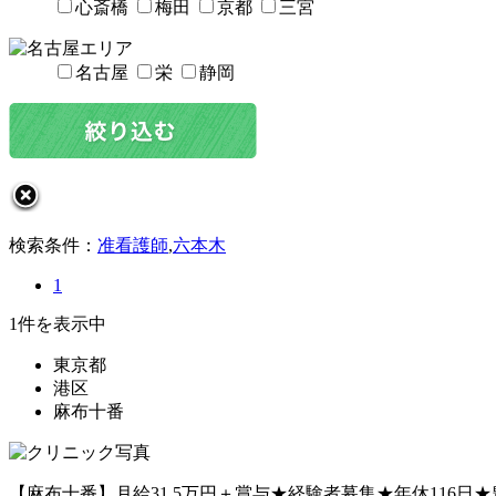
心斎橋
梅田
京都
三宮
名古屋
栄
静岡
検索条件：
准看護師
,
六本木
1
1件を表示中
東京都
港区
麻布十番
【麻布十番】月給31.5万円＋賞与★経験者募集★年休116