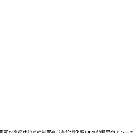
日★豊富な季節休◎昇給制度有◎有給消化率100％◎肌育やアン