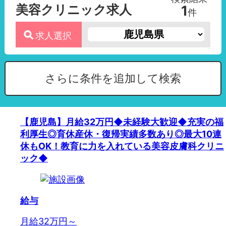
美容クリニック求人
1
件
求人選択
さらに条件を追加して検索
【鹿児島】月給32万円◆未経験大歓迎◆充実の福
利厚生◎育休産休・復帰実績多数あり◎最大10連
休もOK！教育に力を入れている美容皮膚科クリニ
ック◆
給与
月給32万円～