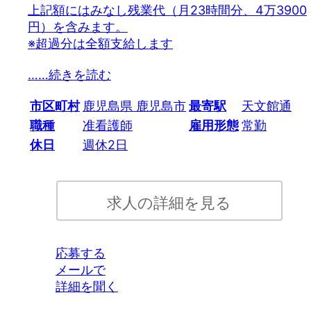
上記額にはみなし残業代（月23時間分、4万3900
円）を含みます。
※超過分は全額支給します
…
…続きを読む
市区町村
鹿児島県 鹿児島市
最寄駅
天文館通
職種
准看護師
雇用形態
常勤
休日
週休2日
求人の詳細を見る
応募する
メールで
詳細を聞く