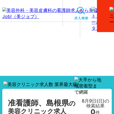
【准看護師、島根県】美容外科・美容皮膚科の看護師
求人一覧
8月9日(日)
の
准看護師、島根県
の
検索結果
美容クリニック求人
0
件