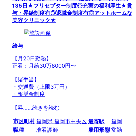
135日★プリセプター制度◎充実の福利厚生★賞
与・昇給制度有◎退職金制度有◎アットホームな
美容クリニック★
給与
【月20日勤務】
正看：月給30万8000円〜
【諸手当】
・交通費（上限3万円）
・報奨金制度
【昇…
…続きを読む
市区町村
福岡県 福岡市中央区
最寄駅
福岡
職種
准看護師
雇用形態
常勤