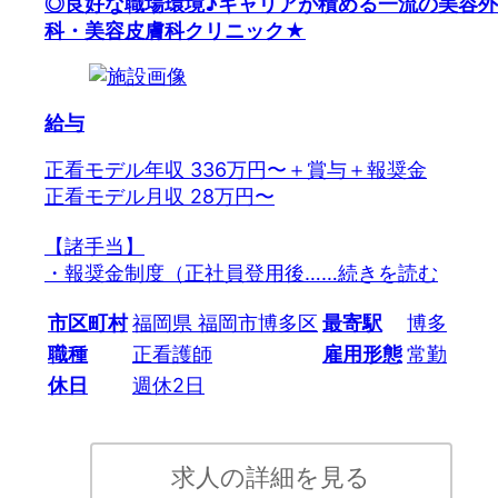
◎良好な職場環境♪キャリアが積める一流の美容外
科・美容皮膚科クリニック★
給与
正看モデル年収 336万円〜＋賞与＋報奨金
正看モデル月収 28万円〜
【諸手当】
・報奨金制度（正社員登用後…
…続きを読む
市区町村
福岡県 福岡市博多区
最寄駅
博多
職種
正看護師
雇用形態
常勤
休日
週休2日
求人の詳細を見る