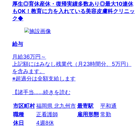
厚生◎育休産休・復帰実績多数あり◎最大10連休
もOK！教育に力を入れている美容皮膚科クリニッ
ク◆
給与
月給36万円～
上記額にはみなし残業代（月23時間分、5万円）
を含みます。
※超過分は全額支給します
【諸手当…
…続きを読む
市区町村
福岡県 北九州市
最寄駅
平和通
職種
正看護師
雇用形態
常勤
休日
4週8休