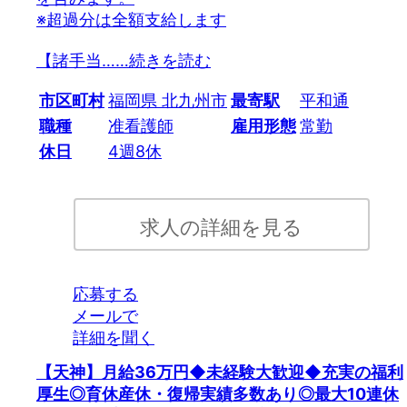
※超過分は全額支給します
【諸手当…
…続きを読む
市区町村
福岡県 北九州市
最寄駅
平和通
職種
准看護師
雇用形態
常勤
休日
4週8休
求人の詳細を見る
応募する
メールで
詳細を聞く
【天神】月給36万円◆未経験大歓迎◆充実の福利
厚生◎育休産休・復帰実績多数あり◎最大10連休