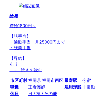
給与
時給1800円～
【諸手当】
・通勤手当：月25000円まで
・残業手当
【昇給】
あり
…
…続きを読む
市区町村
福岡県 福岡市西区
最寄駅
今宿
職種
正看護師
雇用形態
非常勤
休日
日 / 祝 / その他