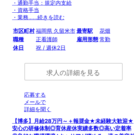
・通勤手当：規定内支給
・資格手当
・業務…
…続きを読む
市区町村
福岡県 久留米市
最寄駅
花畑
職種
正看護師
雇用形態
常勤
休日
祝 / 週休2日
求人の詳細を見る
応募する
メールで
詳細を聞く
【博多】月給28万円～＋報奨金★未経験大歓迎★
安心の研修体制◎育休産休実績多数◎高い定着率