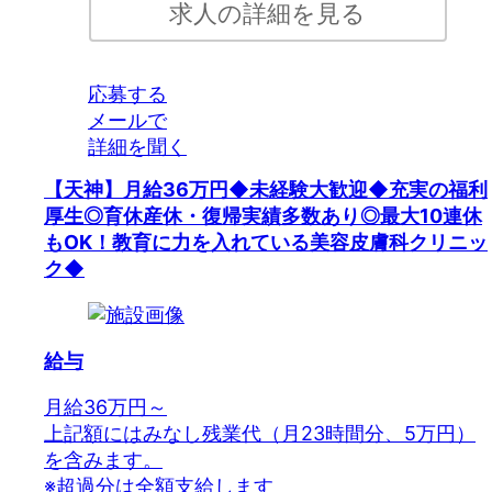
求人の詳細を見る
応募する
メールで
詳細を聞く
【天神】月給36万円◆未経験大歓迎◆充実の福利
厚生◎育休産休・復帰実績多数あり◎最大10連休
もOK！教育に力を入れている美容皮膚科クリニッ
ク◆
給与
月給36万円～
上記額にはみなし残業代（月23時間分、5万円）
を含みます。
※超過分は全額支給します