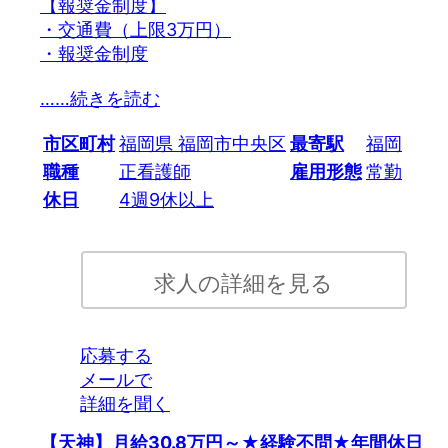
【報奨金制度】
・交通費（上限3万円）
・報奨金制度
…
…続きを読む
市区町村
福岡県 福岡市中央区
最寄駅
福岡
職種
正看護師
雇用形態
常勤
休日
4週9休以上
求人の詳細を見る
応募する
メールで
詳細を聞く
【天神】月給30.8万円～★経験不問★年間休日