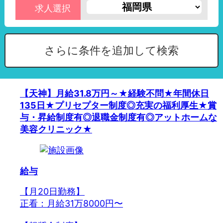
求人選択
さらに条件を追加して検索
【天神】月給31.8万円～★経験不問★年間休日
135日★プリセプター制度◎充実の福利厚生★賞
与・昇給制度有◎退職金制度有◎アットホームな
美容クリニック★
給与
【月20日勤務】
正看：月給31万8000円〜