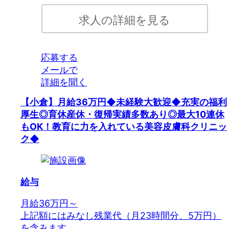
求人の詳細を見る
応募する
メールで
詳細を聞く
【小倉】月給36万円◆未経験大歓迎◆充実の福利
厚生◎育休産休・復帰実績多数あり◎最大10連休
もOK！教育に力を入れている美容皮膚科クリニッ
ク◆
給与
月給36万円～
上記額にはみなし残業代（月23時間分、5万円）
を含みます。