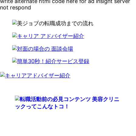
write alternate html code here for ad insignt server
not respond