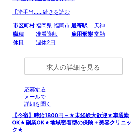
【諸手当…
…続きを読む
市区町村
福岡県 福岡市
最寄駅
天神
職種
准看護師
雇用形態
常勤
休日
週休2日
求人の詳細を見る
応募する
メールで
詳細を聞く
【今宿】時給1800円～★未経験大歓迎★車通勤
OK★副業OK★地域密着型の保険＋美容クリニッ
ク★