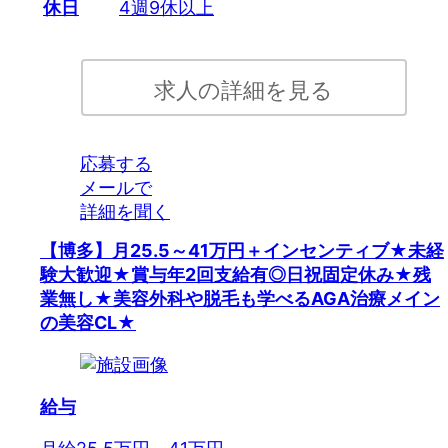
休日
4週9休以上
求人の詳細を見る
応募する
メールで
詳細を聞く
【博多】月25.5～41万円＋インセンティブ★未経
験大歓迎★賞与年2回支給有◎日祝固定休み★残
業無し★美容外科や脱毛も学べるAGA治療メイン
の美容CL★
給与