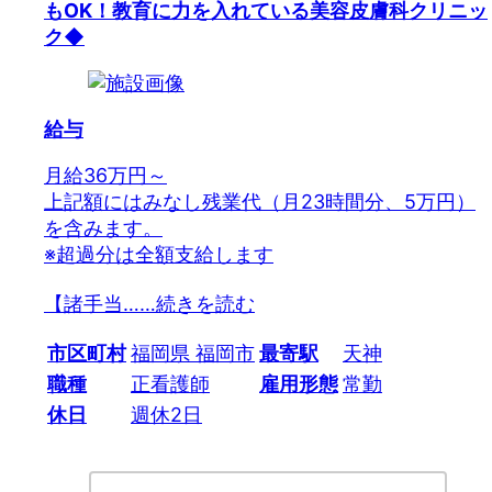
もOK！教育に力を入れている美容皮膚科クリニッ
ク◆
給与
月給36万円～
上記額にはみなし残業代（月23時間分、5万円）
を含みます。
※超過分は全額支給します
【諸手当…
…続きを読む
市区町村
福岡県 福岡市
最寄駅
天神
職種
正看護師
雇用形態
常勤
休日
週休2日