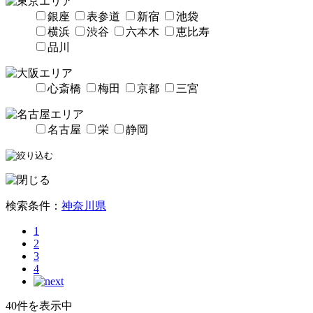
銀座
表参道
新宿
池袋
横浜
渋谷
六本木
恵比寿
品川
心斎橋
梅田
京都
三宮
名古屋
栄
静岡
検索条件：
神奈川県
1
2
3
4
40件を表示中