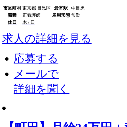
市区町村
東京都 目黒区
最寄駅
中目黒
職種
正看護師
雇用形態
常勤
休日
木 / 日
求人の詳細を見る
応募する
メールで
詳細を聞く