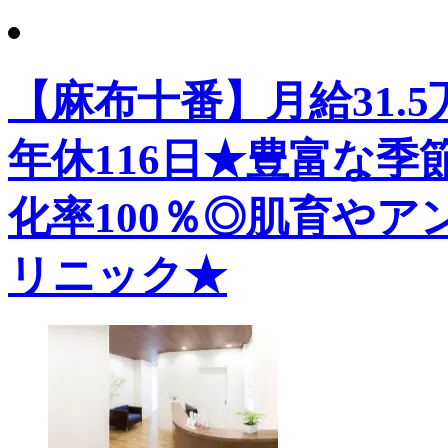
【麻布十番】月給31.
年休116日★豊富な
化率100％◎肌育や
リニック★