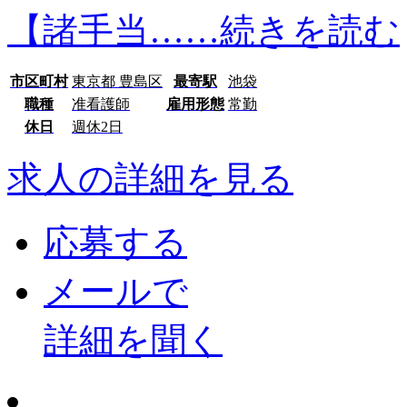
【諸手当…
…続きを読む
市区町村
東京都 豊島区
最寄駅
池袋
職種
准看護師
雇用形態
常勤
休日
週休2日
求人の詳細を見る
応募する
メールで
詳細を聞く