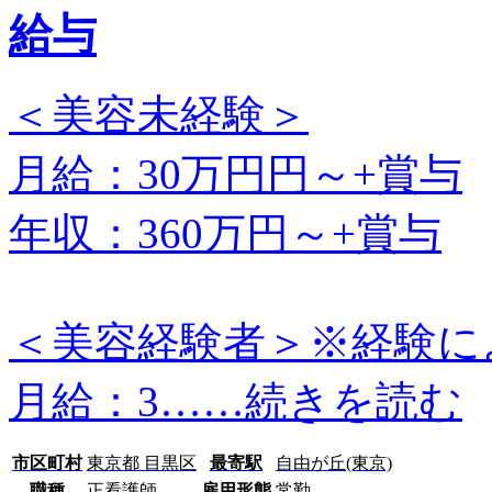
給与
＜美容未経験＞
月給：30万円円～+賞与
年収：360万円～+賞与
＜美容経験者＞※経験に
月給：3…
…続きを読む
市区町村
東京都 目黒区
最寄駅
自由が丘(東京)
職種
正看護師
雇用形態
常勤