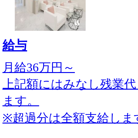
給与
月給36万円～
上記額にはみなし残業代
ます。
※超過分は全額支給しま