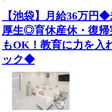
【池袋】月給36万円
厚生◎育休産休・復帰
もOK！教育に力を入
ック◆