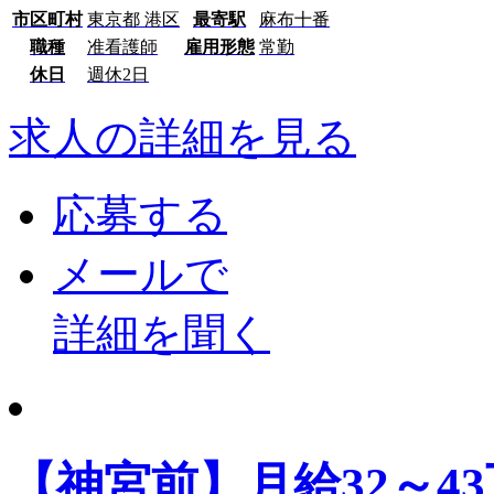
市区町村
東京都 港区
最寄駅
麻布十番
職種
准看護師
雇用形態
常勤
休日
週休2日
求人の詳細を見る
応募する
メールで
詳細を聞く
【神宮前】月給32～4