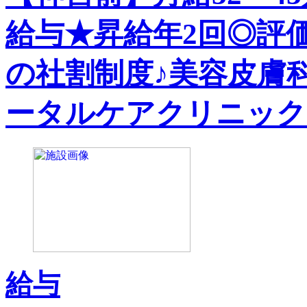
給与★昇給年2回◎評
の社割制度♪美容皮膚
ータルケアクリニック
給与