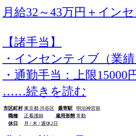
月給32～43万円＋イン
【諸手当】
・インセンティブ（業績
・通勤手当：上限15000
…
…続きを読む
市区町村
東京都 渋谷区
最寄駅
明治神宮前
職種
正看護師
雇用形態
常勤
休日
月 / 木 / 週休2日