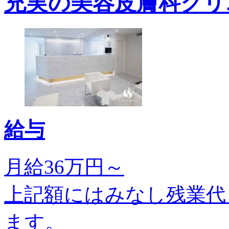
充実の美容皮膚科クリ
給与
月給36万円～
上記額にはみなし残業代
ます。