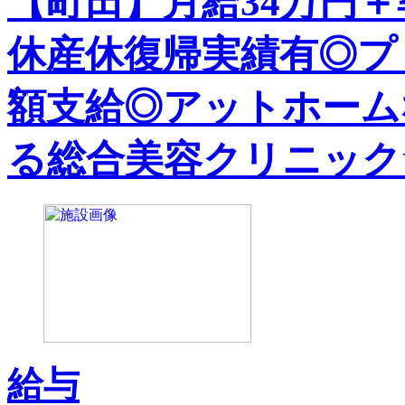
【町田】月給34万円
休産休復帰実績有◎プ
額支給◎アットホーム
る総合美容クリニック
給与