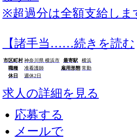
※超過分は全額支給しま
【諸手当…
…続きを読む
市区町村
神奈川県 横浜市
最寄駅
横浜
職種
准看護師
雇用形態
常勤
休日
週休2日
求人の詳細を見る
応募する
メールで