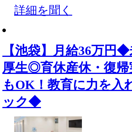
詳細を聞く
【池袋】月給36万円
厚生◎育休産休・復帰
もOK！教育に力を入
ック◆