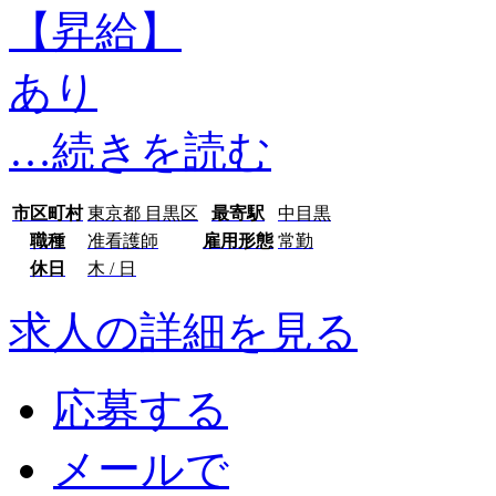
【昇給】
あり
…続きを読む
市区町村
東京都 目黒区
最寄駅
中目黒
職種
准看護師
雇用形態
常勤
休日
木 / 日
求人の詳細を見る
応募する
メールで