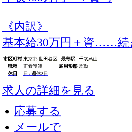
《内訳》
基本給30万円＋資…
…続
市区町村
東京都 世田谷区
最寄駅
千歳烏山
職種
正看護師
雇用形態
常勤
休日
日 / 週休2日
求人の詳細を見る
応募する
メールで