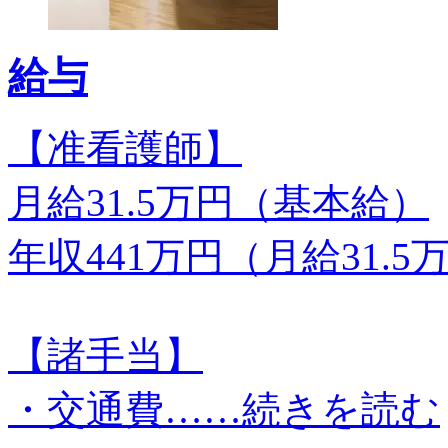
給与
【准看護師】
月給31.5万円（基本給）
年収441万円（月給31.5
【諸手当】
・交通費…
…続きを読む