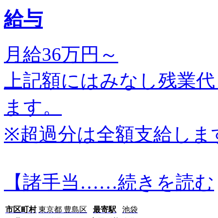
給与
月給36万円～
上記額にはみなし残業代
ます。
※超過分は全額支給しま
【諸手当…
…続きを読む
市区町村
東京都 豊島区
最寄駅
池袋