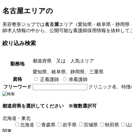
名古屋エリア
の
美容整形ジョブでは
名古屋
エリア（愛知県・岐阜県・静岡県
師求人情報の中から、公開可能な看護師採用情報を抜粋して
絞り込み検索
都道府県
又は
人気エリア
勤務地
愛知県、岐阜県、静岡県、三重県
資格
正看護師
准看護師
フリーワード
クリニック名、特徴
都道府県を選択してください
※複数選択可
北海道・東北
北海道
青森県
岩手県
宮城県
秋田県
山
関東