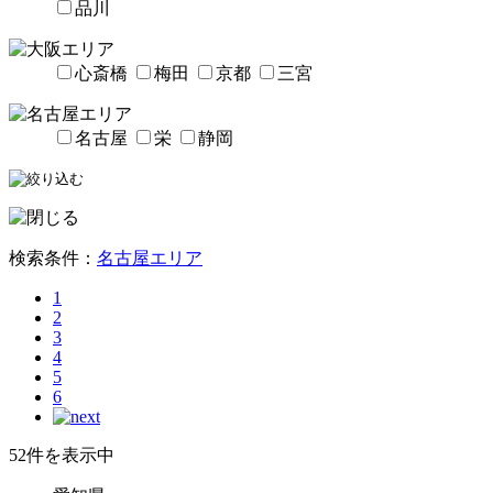
品川
心斎橋
梅田
京都
三宮
名古屋
栄
静岡
検索条件：
名古屋エリア
1
2
3
4
5
6
52件を表示中