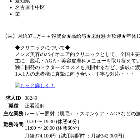
愛知県
名古屋市中区
栄
【栄】月給37.1万～＋報奨金★高給与★未経験大歓迎★年
◆クリニックについて◆
メンズ美容のパイオニア的クリニックとして、全国主要
主に、脱毛・AGA・美容皮膚科メニューを取り揃えて
独自開発のドクターズコスメも展開するなど、多岐に渡
1人1人の患者様に真摯に向き合い、丁寧な対応・・・
求人ID
38249
職種
正看護師
主な業務
レーザー照射（脱毛）・スキンケア・AGAなどの
10:30 〜 19:30 (休憩60分)
勤務時間
11:00 〜 20:00 (休憩60分)
月給374,100円（試用期間中：月給342,900円）