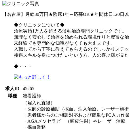
【名古屋】月給30万円★臨床1年～応募OK★年間休日120
◆クリニックについて◆
治療実績1万人を超える薄毛治療専門クリニックです。
無理なく安心して治療を始められる環境作りと豊富な治
未経験でも専門的な知識がなくても大丈夫です。
入職してから丁寧に教えてもらえるのでしっかりステッ
接遇スキルを身につけたいという方、人の喜ぶ顔が見た
◆・・・
求人ID
45265
職種
准看護師
（雇入れ直後）
・医師の診療補助（採血、注入治療、レーザー施術
・患者様からのご相談対応および簡単なPC入力作
・AGAメソセラピー（頭皮注射）やレーザー治療
・採血業務