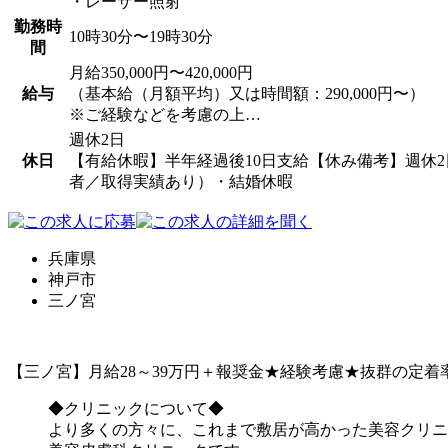
・レーザー照射
勤務時
10時30分〜19時30分
間
月給350,000円〜420,000円
給与
（基本給（月額平均）又は時間額：290,000円〜）
※ご経験などを考慮の上…
週休2日
休日
【有給休暇】半年経過後10日支給【休み備考】週休
者／取得実績あり）・結婚休暇
兵庫県
神戸市
三ノ宮
【三ノ宮】月給28～39万円＋報奨金★経験考慮★抜群の定着
◆クリニックについて◆
より多くの方々に、これまで敷居が高かった美容クリニ