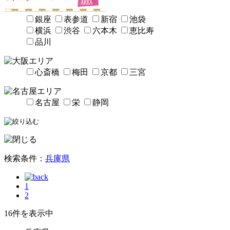
銀座
表参道
新宿
池袋
横浜
渋谷
六本木
恵比寿
品川
心斎橋
梅田
京都
三宮
名古屋
栄
静岡
検索条件：
兵庫県
1
2
16件を表示中