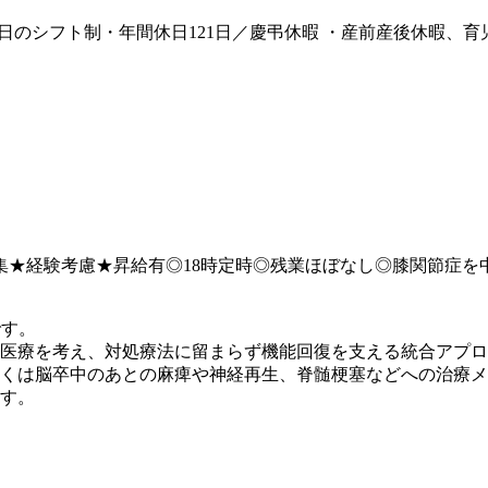
2日のシフト制・年間休日121日／慶弔休暇 ・産前産後休暇、
募集★経験考慮★昇給有◎18時定時◎残業ほぼなし◎膝関節症
です。
医療を考え、対処療法に留まらず機能回復を支える統合アプロ
くは脳卒中のあとの麻痺や神経再生、脊髄梗塞などへの治療メ
す。