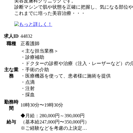
美容皮膚科クリニックです。
診断マシンで肌や状態を正確に把握し、気になる部位や
これまでに培った美容治療・・・
求人ID
44832
職種
正看護師
＜主な担当業務＞
・診療補助
・ドクターの診察や治療（注入・レーザーなど）の
主な業
・手術の介助
務
・医療機器を使って、患者様に施術を提供
・点滴
・注射
・採血
勤務時
10時30分〜19時30分
間
◆月給：280,000円～390,000円
給与
（基本給247,000円〜350,000円）
※ご経験などを考慮の上決定…