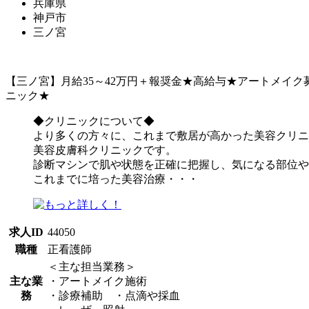
兵庫県
神戸市
三ノ宮
【三ノ宮】月給35～42万円＋報奨金★高給与★アートメイ
ニック★
◆クリニックについて◆
より多くの方々に、これまで敷居が高かった美容クリニ
美容皮膚科クリニックです。
診断マシンで肌や状態を正確に把握し、気になる部位や
これまでに培った美容治療・・・
求人ID
44050
職種
正看護師
＜主な担当業務＞
主な業
・アートメイク施術
務
・診療補助 ・点滴や採血