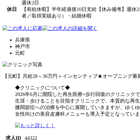
週休2日
休日
【有給休暇】半年経過後10日支給【休み備考】週休
者／取得実績あり）・結婚休暇
兵庫県
神戸市
元町
【元町】月給28～36万円＋インセンティブ★オープニング
◆クリニックについて◆
2026年6月に開院した再生医療×歩行回復のクリニック
生涯・歩けることを目指すクリニックで、本質的な再生
膝関節症への治療を中心に展開していきますが、ゆくゆ
女性向けの美容皮膚科メニューも導入予定となっていま
求人ID
44322