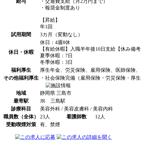
給与
・交通費支給（月2万円まで）
・報奨金制度あり
【昇給】
年1回
試用期間
3カ月（変動なし）
休日：4週8休
【有給休暇】入職半年後10日支給【休み備考
休日・休暇
夏季休暇：7日
冬季休暇：3日
福利厚生
厚生年金、労災保険、雇用保険、医師保険、
その他福利厚生
・社会保険完備（雇用保険・労災保険・厚生
地域
静岡県 三島市
最寄駅
JR 三島駅
診療科目
美容外科 / 美容皮膚科 / 美容内科
職員数（全体）
23人
看護師数
12人
受動喫煙対策
有、禁煙