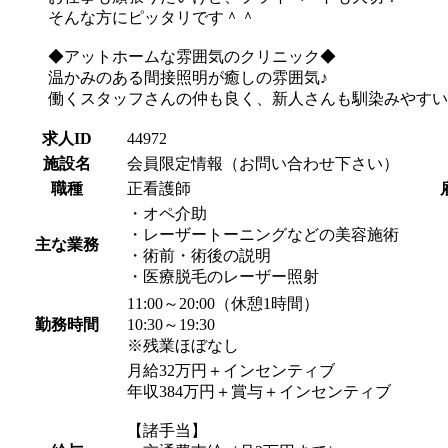
そんな方にピッタリです＾＾
◆アットホームな雰囲気のクリニック◆
温かみのある間接照明が癒しの雰囲気♪
働くスタッフさんの仲も良く、新人さんも馴染みやすい
求人ID
44972
施設名
会員限定情報（お問い合わせ下さい）
職種
正看護師
・オペ介助
・レーザートーニングなどの美容施術
主な業務
・術前・術後の説明
・医療脱毛のレーザー照射
11:00～20:00（休憩1時間）
勤務時間
10:30～19:30
※残業ほぼなし
月給32万円＋インセンティブ
年収384万円＋賞与＋インセンティブ
【諸手当】