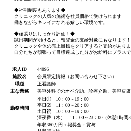
◆社割制度もあります◆
クリニックの人気の施術を社員価格で受けられます！
働きながらキレイになれる嬉しい環境です。
◆頑張りはしっかり評価！◆
試用期間が明けると、報奨金の支給対象にもなります！
クリニック全体の売上目標をクリアすると支給がありま
自分たちが頑張って目標達成した分がお給料にプラスで
求人ID
44896
施設名
会員限定情報（お問い合わせ下さい）
職種
正看護師
主な業務
美容外科でのオペ介助、診療介助、美容皮膚
平日① 10：00～19：00
平日② 11：00～20：00
勤務時間
土日祝 10：00～19：00
深夜番（木） 11：00～23：00（休憩1時間3
年収360万円＋報奨金＋賞与
月収30万円