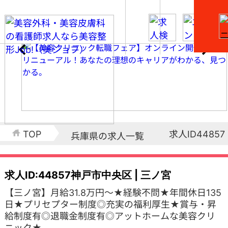
求人ID44857
TOP
兵庫県の求人一覧
求人ID:44857
神戸市中央区 | 三ノ宮
【三ノ宮】月給31.8万円～★経験不問★年間休日135
日★プリセプター制度◎充実の福利厚生★賞与・昇
給制度有◎退職金制度有◎アットホームな美容クリ
ニック★