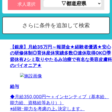
求人選択
さらに条件を追加して検索
【銀座】月給35万円～報奨金★経験者優遇★安心
の研修体制◎育休産休実績多数◎連休取得OK◎季
節休有♪シミ取りやたるみ治療で有名な美容皮膚科
のパイオニア★
給与
◆月給350,000円〜＋インセンティブ（基本給、
能力給、資格給等あり））
※経験･能力を考慮の上､決定します。