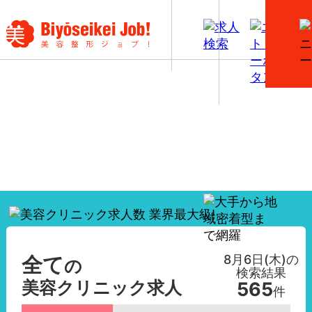
【全て】美容外科・美容皮膚科の看護師求人一覧
8月6日(木)
の
全て
の
検索結果
美容クリニック求人
565
件