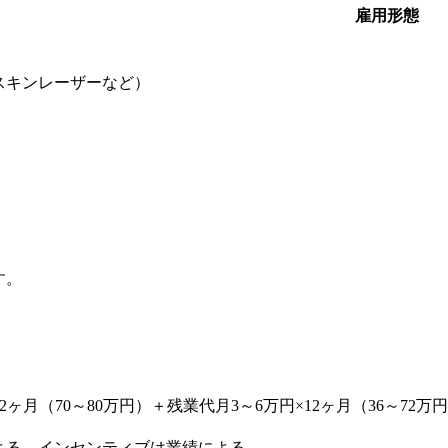
雇用形態
スキンレーザーなど）
す。
与2ヶ月（70～80万円）＋残業代月3～6万円×12ヶ月（36～72万
よる、インセンティブは業績による