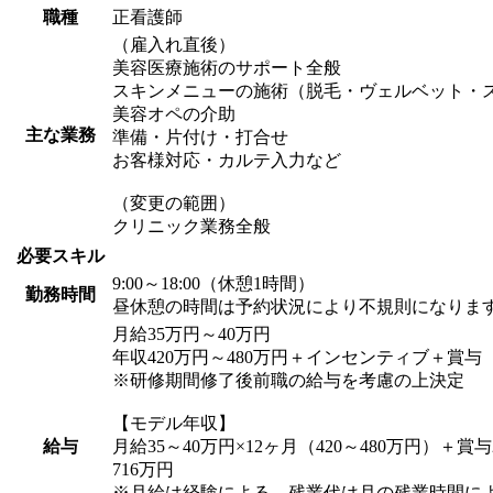
職種
正看護師
（雇入れ直後）
美容医療施術のサポート全般
スキンメニューの施術（脱毛・ヴェルベット・
美容オペの介助
主な業務
準備・片付け・打合せ
お客様対応・カルテ入力など
（変更の範囲）
クリニック業務全般
必要スキル
9:00～18:00（休憩1時間）
勤務時間
昼休憩の時間は予約状況により不規則になりま
月給35万円～40万円
年収420万円～480万円＋インセンティブ＋賞与
※研修期間修了後前職の給与を考慮の上決定
【モデル年収】
給与
月給35～40万円×12ヶ月（420～480万円）＋賞
716万円
※月給は経験による、残業代は月の残業時間に