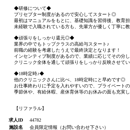
◆研修について◆
プリセプター制度があるので安心してスタート◎
最初はマニュアルをもとに、基礎知識を習得後、教育担
未経験で入職されている方も、先輩方が優しく丁寧に教
◆頑張りをしっかり還元◎◆
業界の中でもトップクラスの高給与スタート♪
前職の経験を考慮したうえで最終決定となります！
インセンティブ制度があるので、業績に応じてその分し
クリニック全体を通して頑張りをしっかり反映させてい
◆18時定時♪◆
他のクリニックさんに比べ、18時定時にと早めです◎
お仕事終わりに予定を入れやすいので、プライベートの
季節休や、有給休暇、産休育休等のお休みの面も充実し
【リファラル】
求人ID
44782
施設名
会員限定情報（お問い合わせ下さい）