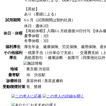
【昇給】
あり（業績による）
試用期間
6ヶ月（試用期間は契約社員）
休日：週休2日
【有給休暇】入職6ヶ月経過後10日付与 【休み
休日・休暇
夏季休暇：3日
冬季休暇：3日
福利厚生
厚生年金、健康保険、労災保険、雇用保険、産
その他福利
・残業手当（1分単位で支給） ・交通費支給（上
厚生
員処置割引 ・健康診断 ・副業可（同業他社以外
地域
東京都 渋谷区
最寄駅
JR 渋谷駅
診療科目
美容外科 / 美容皮膚科
受動喫煙対策
有、禁煙