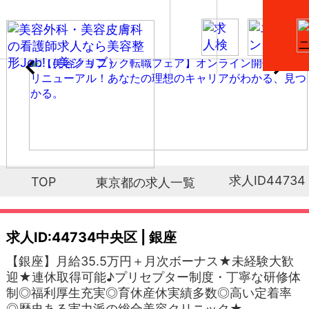
求人ID44734
TOP
東京都の求人一覧
求人ID:44734
中央区 | 銀座
【銀座】月給35.5万円＋月次ボーナス★未経験大歓
迎★連休取得可能♪プリセプター制度・丁寧な研修体
制◎福利厚生充実◎育休産休実績多数◎高い定着率
◎歴史ある実力派の総合美容クリニック★