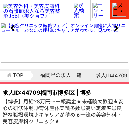
TOP
福岡県の求人一覧
求人ID44709
求人ID:44709
福岡市博多区 | 博多
【博多】月給28万円～＋報奨金★未経験大歓迎★安
心の研修体制◎育休産休実績多数◎高い定着率◎良
好な職場環境♪キャリアが積める一流の美容外科・
美容皮膚科クリニック★