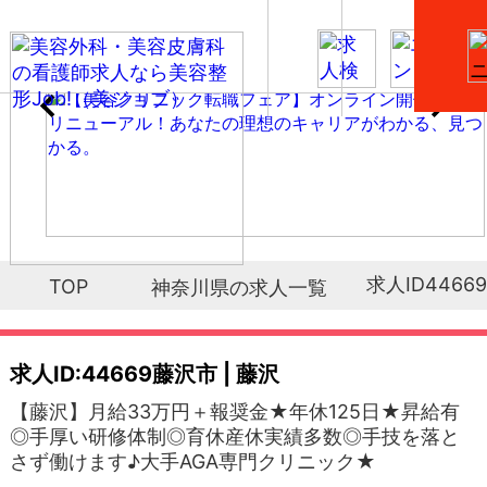
求人ID44669
TOP
神奈川県の求人一覧
求人ID:44669
藤沢市 | 藤沢
【藤沢】月給33万円＋報奨金★年休125日★昇給有
◎手厚い研修体制◎育休産休実績多数◎手技を落と
さず働けます♪大手AGA専門クリニック★