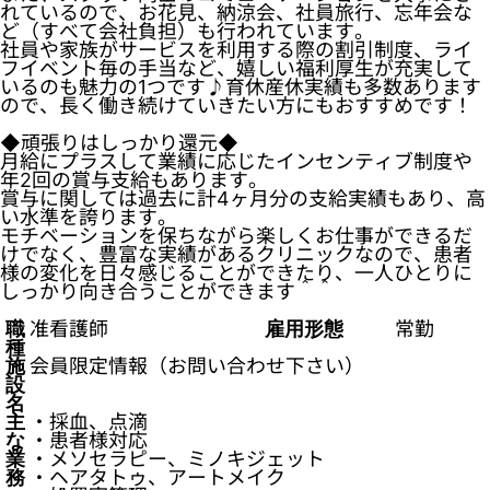
れているので、お花見、納涼会、社員旅行、忘年会な
ど（すべて会社負担）も行われています。
社員や家族がサービスを利用する際の割引制度、ライ
フイベント毎の手当など、嬉しい福利厚生が充実して
いるのも魅力の1つです♪育休産休実績も多数あります
ので、長く働き続けていきたい方にもおすすめです！
◆頑張りはしっかり還元◆
月給にプラスして業績に応じたインセンティブ制度や
年2回の賞与支給もあります。
賞与に関しては過去に計4ヶ月分の支給実績もあり、高
い水準を誇ります。
モチベーションを保ちながら楽しくお仕事ができるだ
けでなく、豊富な実績があるクリニックなので、患者
様の変化を日々感じることができたり、一人ひとりに
しっかり向き合うことができます＾＾
職
准看護師
雇用形態
常勤
種
施
会員限定情報（お問い合わせ下さい）
設
名
主
・採血、点滴
な
・患者様対応
業
・メソセラピー、ミノキジェット
務
・ヘアタトゥ、アートメイク