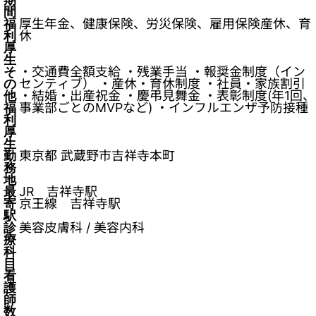
間
福
厚生年金、健康保険、労災保険、雇用保険産休、育
利
休
厚
生
そ
・交通費全額支給 ・残業手当 ・報奨金制度（イン
の
センティブ） ・産休・育休制度 ・社員・家族割引
他
・結婚・出産祝金 ・慶弔見舞金 ・表彰制度(年1回、
福
事業部ごとのMVPなど) ・インフルエンザ予防接種
利
厚
生
勤
東京都 武蔵野市吉祥寺本町
務
地
最
JR 吉祥寺駅
寄
京王線 吉祥寺駅
駅
診
美容皮膚科 / 美容内科
療
科
目
看
護
師
数