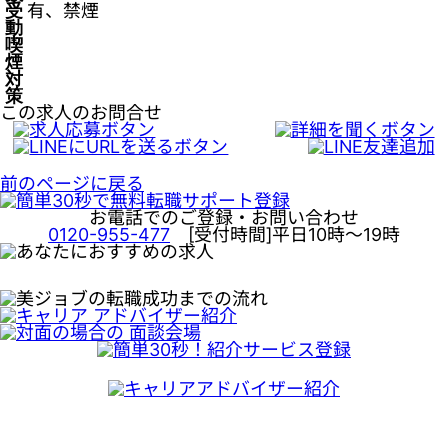
受
有、禁煙
動
喫
煙
対
策
この求人のお問合せ
前のページに戻る
お電話でのご登録・お問い合わせ
0120-955-477
[受付時間]平日10時～19時