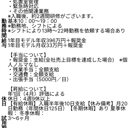
・処置室管理
・緊急時対応
・その他関連業務
※入職後、約2週間研修がございます。
勤
基本10：00～19：00
務
※勤務地、シフトによる
時
※シフトにより13時～22時勤務を依頼する場合あり
間
給
1年目モデル年収396万円＋報奨金
与
1年目モデル月収33万円＋報奨金
【手当について】
・報奨金：支給(全社売上目標を達成した場合) ※個
人ノルマなし
・残業手当：全額支給
・交通費：全額支給
・出張手当（5000円／日）
【昇給について】
年1回（4月）評価による
休
休日：4週9休以上
日
【有給休暇】入職半年後10日支給【休み備考】月20
日勤務（年間休日125日）【冬期休暇】あり 夏季休
暇： 冬季休暇：
試
3～6ヶ月
用
期