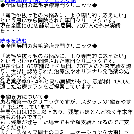
◆全国展開の薄毛治療専門クリニック◆
「薄毛や抜け毛のお悩みに、より専門的に応えたい」
という思いから開院された専門クリニックです。
現在全国に60店舗以上を展開、70万人の外来実績
を・・・
続きを読む
◆全国展開の薄毛治療専門クリニック◆
「薄毛や抜け毛のお悩みに、より専門的に応えたい」
という思いから開院された専門クリニックです。
現在全国に60店舗以上を展開、70万人の外来実績を誇
り、世界に認められた治療法やオリジナル発毛薬の処
方も行っています。
発毛実感率99.4％と高い実績があり、患者様に1人1人
適した治療プランをご提案しています。
◆働き方について◆
患者様第一のクリニックですが、スタッフの“働きやす
さ”も追求しています。
年間休日は125日以上あり、残業もほとんどなく年末年
始もお休みです◎
もし残業が発生した場合でも全額支給となるのでご安
心ください＾＾
また、スタッフ同士のコミュニケーションを大事にさ